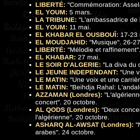
LIBERTÉ:
"Commémoration: Assela
EL YOUM:
5 mars.
LA TRIBUNE:
"L'ambassadrice de 
EL YOUM:
11 mai.
EL KHABAR EL OUSBOUÎ:
17-23 
EL MOUDJAHID:
"Musique". 26-27
LIBERTÉ:
"
Mélodie et raffinement
"
EL KHABAR:
27 mai.
LE SOIR D'ALGERIE:
"
La diva du 
LE JEUNE INDEPENDANT:
"Une vi
LE MATIN:
"Une voix et une carrièr
LE MATIN:
"Beihdja Rahal: L'andal
AZZAMAN (Londres):
"L'algérienn
concert". 20 octobre.
AL QODS (Londres):
"Deux concert
l'algérienne". 20 octobre.
ASHARQ AL-AWSAT (Londres):
"
arabes". 24 octobre.