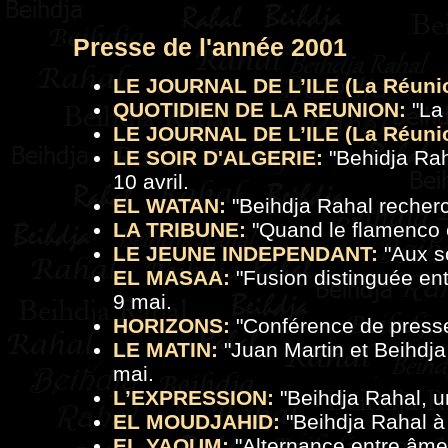
Presse de l'année 2001
LE JOURNAL DE L’ILE (La Réuni
QUOTIDIEN DE LA REUNION:
"La 
LE JOURNAL DE L’ILE (La Réuni
LE SOIR D'ALGERIE:
"Behidja Rah
10 avril.
EL WATAN:
"Beihdja Rahal recherc
LA TRIBUNE:
"Quand le flamenco e
LE JEUNE INDEPENDANT:
"Aux so
EL MASAA:
"Fusion distinguée ent
9 mai.
HORIZONS:
"Conférence de presse
LE MATIN:
"Juan Martin et Beihdja
mai.
L’EXPRESSION:
"Beihdja Rahal, u
EL MOUDJAHID:
"Beihdja Rahal à
EL YAOUM:
"Alternance entre âme d