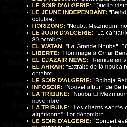
LE SOIR D'ALGERIE:
"
Quelle trist
LE JEUNE INDEPENDANT:
"
Beihd
octobre.
HORIZONS:
"
Nouba Mezmoum, nou
LE JOUR D'ALGERIE:
"
La cantatri
30 octobre.
EL WATAN:
"
La Grande Nouba
". 3
LIBERTE:
"
Hommage à Omar Be
EL DJAZAIR NEWS:
"Remise en va
EL AHRAR:
"Extraits de la nouba
octobre.
LE SOIR D'ALGERIE:
"
Beihdja Rah
INFOSOIR:
"
Nouvel album de Beih
LA TRIBUNE:
"
Nouba El Mezmoum r
novembre.
LA TRIBUNE:
"
Les chants sacrés 
algérienne
". 1er décembre.
LE SOIR D'ALGERIE:
"
Concert év