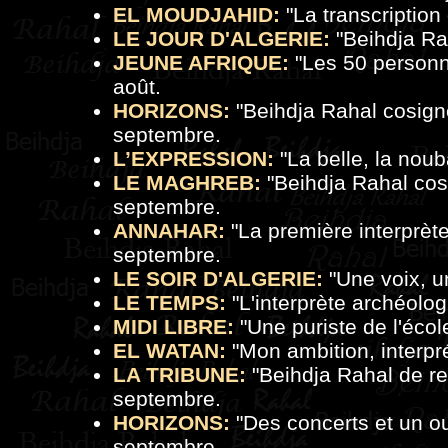
EL MOUDJAHID:
"
La transcriptio
LE JOUR D'ALGERIE:
"
Beihdja Ra
JEUNE AFRIQUE:
"
Les 50 personna
août.
HORIZONS:
"
Beihdja Rahal cosigne
septembre.
L’EXPRESSION:
"
La belle, la nouba
LE MAGHREB:
"
Beihdja Rahal cosi
septembre.
ANNAHAR:
"La première interprèt
septembre.
LE SOIR D'ALGERIE:
"
Une voix, u
LE TEMPS:
"
L'interprète archéol
MIDI LIBRE:
"
Une puriste de l'écol
EL WATAN:
"
Mon ambition, interpr
LA TRIBUNE:
"
Beihdja Rahal de re
septembre.
HORIZONS:
"
Des concerts et un o
septembre.