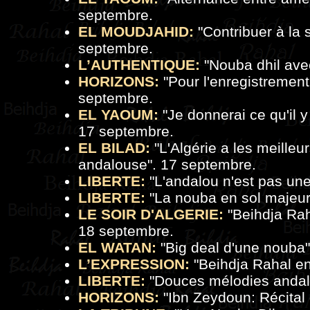
septembre.
EL MOUDJAHID:
"Contribuer à la 
septembre.
L’AUTHENTIQUE:
"Nouba dhil ave
HORIZONS:
"Pour l'enregistremen
septembre.
EL YAOUM:
"Je donnerai ce qu'il 
17 septembre.
EL BILAD:
"L'Algérie a les meille
andalouse". 17 septembre.
LIBERTE:
"L'andalou n'est pas une
LIBERTE:
"La nouba en sol majeur
LE SOIR D'ALGERIE:
"Beihdja Rah
18 septembre.
EL WATAN:
"
Big deal d'une nouba
L’EXPRESSION:
"
Beihdja Rahal en
LIBERTE:
"Douces mélodies andal
HORIZONS:
"
Ibn Zeydoun: Récital