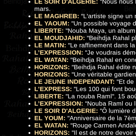
LE SOIR D'ALGERIE:
"
Nous nous l
mars.
LE MAGHREB:
"
L'artiste signe un
EL YAOUM:
"Un possible voyage da
LIBERTE:
"Nouba Maya, un album â
EL MOUDJAHID:
"Beihdja Rahal pla
LE MATIN:
"
Le raffinement dans la
L’EXPRESSION:
"
Je voudrais démo
EL WATAN:
"Beihdja Rahal en conce
HORIZONS:
"Beihdja Rahal édite n
HORIZONS:
"
Une véritable gardie
LE JEUNE INDEPENDANT:
"Et de 
L’EXPRESS:
"
Les 100 qui font boug
LIBERTE:
"La nouba Raml". 15 aoû
L’EXPRESSION:
"
Nouba Raml ou l
LE SOIR D'ALGERIE:
"Ô lumière d
EL YOUM:
"Anniversaire de la 7èm
EL WATAN:
"
Rouge Carmen Andalo
HORIZONS:
"Il est de notre devoir