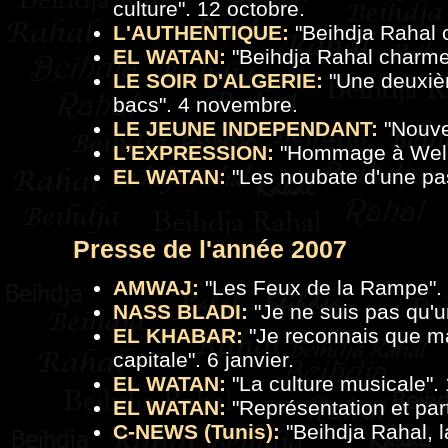
culture
". 12 octobre.
L'AUTHENTIQUE:
"
Beihdja Rahal 
EL WATAN:
"
Beihdja Rahal charme
LE SOIR D'ALGERIE:
"
Une deuxiè
bacs
". 4 novembre.
LE JEUNE INDEPENDANT:
"
Nouve
L’EXPRESSION:
"
Hommage à Wella
EL WATAN:
"
Les noubate d'une p
Presse de
l'a
nnée 2007
AMWAJ:
"
Les Feux de la Rampe
".
NASS BLADI:
"
Je ne suis pas qu'u
EL KHABAR:
"
Je reconnais que ma 
capitale
". 6 janvier.
EL WATAN:
"
La culture musicale
".
EL WATAN:
"
Représentation et par
C-NEWS (Tunis):
"
Beihdja Rahal, 