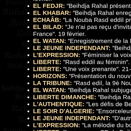
EL FEDJR:
"Beihdja Rahal présente
EL KHABAR:
"Beihdja Rahal enregi
ECHAÂB:
"La Nouba Rasd eddil pro
EL BILAD:
"Je n'ai pas reçu d'invit
France". 19 février.
EL WATAN:
"Enregistrement de la 
LE JEUNE INDEPENDANT:
"Beihdj
L’EXPRESSION:
"
Féminiser la voi
LIBERTE:
"
Rasd eddil au féminin
".
LIBERTE:
"
Une voix prenante
". 21
HORIZONS:
"
Présentation du nouv
LA TRIBUNE:
"
Rasd edil, la 9è N
EL WATAN:
"
Beihdja Rahal subjugu
LIBERTE DIMANCHE:
"
Beihdja Ra
L'AUTHENTIQUE:
"
Les défis de B
LE SOIR D'ALGERIE:
"
Ensorceleu
LE JEUNE INDEPENDANT:
"
D’aut
L’EXPRESSION:
"
La mélodie du b