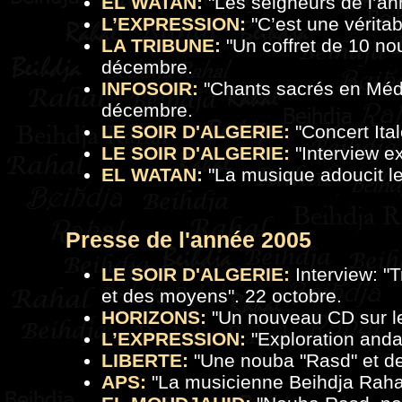
EL WATAN:
"
Les seigneurs de l’an
L’EXPRESSION:
"
C’est une vérita
LA TRIBUNE:
"
Un coffret de 10 no
décembre.
INFOSOIR:
"
Chants sacrés en Médi
décembre.
LE SOIR D'ALGERIE:
"
Concert Ita
LE SOIR D'ALGERIE:
"
Interview e
EL WATAN:
"
La musique adoucit les
Presse de
l'a
nnée 2005
LE SOIR D'ALGERIE:
Interview: "
T
et des moyens
". 22 octobre.
HORIZONS:
"
Un nouveau CD sur l
L’EXPRESSION:
"
Exploration and
LIBERTE:
"
Une nouba "Rasd" et de
APS:
"
La musicienne Beihdja Raha