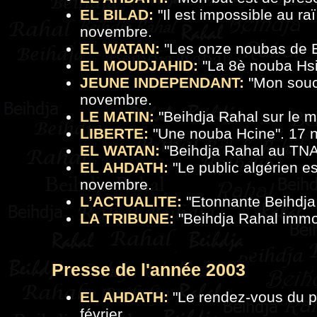
EL BILAD:
"Il est impossible au ra
novembre.
EL WATAN:
"Les onze noubas de B
EL MOUDJAHID:
"La 8è nouba Hsi
JEUNE INDEPENDANT:
"Mon souci
novembre.
LE MATIN:
"
Beihdja Rahal sur le 
LIBERTE:
"
Une nouba Hcine
". 17
EL WATAN:
"
Beihdja Rahal au TNA,
EL AHDATH:
"Le public algérien es
novembre.
L’ACTUALITE:
"
Etonnante Beihdja
LA TRIBUNE:
"
Beihdja Rahal immo
Presse de
l'a
nnée 2003
EL AHDATH:
"Le rendez-vous du pu
février.