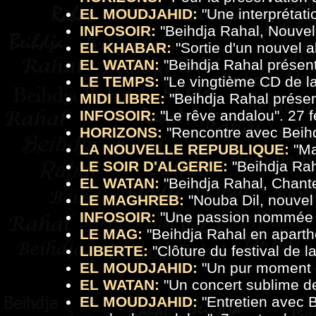
EL MOUDJAHID:
"
Une interprétat
INFOSOIR:
"
Beihdja Rahal, Nouve
EL KHABAR:
"Sortie d'un nouvel a
EL WATAN:
"
Beihdja Rahal présen
LE TEMPS:
"
Le vingtième CD de la 
MIDI LIBRE:
"
Beihdja Rahal prése
INFOSOIR:
"
Le rêve andalou
". 27 f
HORIZONS:
"
Rencontre avec Beihd
LA NOUVELLE REPUBLIQUE:
"
Ma
LE SOIR D'ALGERIE:
"
Beihdja Rah
EL WATAN:
"
Beihdja Rahal, Chant
LE MAGHREB:
"
Nouba Dil, nouvel
INFOSOIR:
"
Une passion nommée
LE MAG:
"
Beihdja Rahal en aparth
LIBERTE:
"
Clôture du festival de 
EL MOUDJAHID:
"
Un pur moment 
EL WATAN:
"
Un concert sublime d
EL MOUDJAHID:
"
Entretien avec B