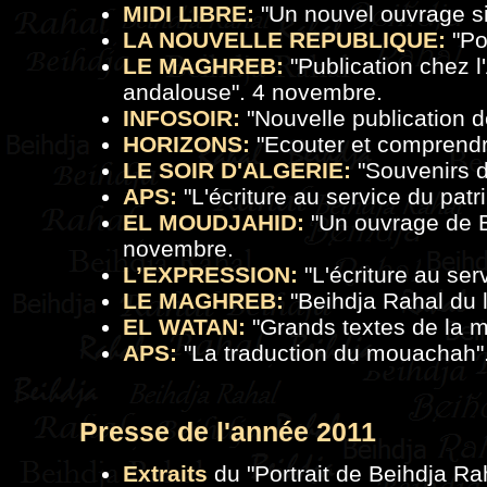
MIDI LIBRE:
"
Un nouvel ouvrage s
LA NOUVELLE REPUBLIQUE:
"
Po
LE MAGHREB:
"
Publication chez 
andalouse
". 4 novembre.
INFOSOIR:
"
Nouvelle publication 
HORIZONS:
"
Ecouter et comprendr
LE SOIR D'ALGERIE:
"
Souvenirs 
APS:
"
L'écriture au service du pat
EL MOUDJAHID:
"
Un ouvrage de 
novembre.
L’EXPRESSION:
"
L'écriture au ser
LE MAGHREB:
"
Beihdja Rahal du l
EL WATAN:
"
Grands textes de la 
APS:
"
La traduction du mouachah
Presse de
l'a
nnée 2011
Extraits
du "
Portrait de Beihdja Ra