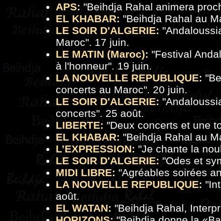
APS:
"
Beihdja Rahal animera proc
EL KHABAR:
"
Beihdja Rahal au Ma
LE SOIR D'ALGERIE:
"
Andaloussia
Maroc
". 17 juin.
LE MATIN (Maroc):
"
Festival Anda
à l'honneur
". 19 juin.
LA NOUVELLE REPUBLIQUE:
"
Be
concerts au Maroc
". 20 juin.
LE SOIR D'ALGERIE:
"
Andaloussi
concerts
". 25 août.
LIBERTE:
"
Deux concerts et une t
EL KHABAR:
"Beihdja Rahal au Ma
L’EXPRESSION:
"
Je chante la nou
LE SOIR D'ALGERIE:
"
Odes et sy
MIDI LIBRE:
"
Agréables soirées a
LA NOUVELLE REPUBLIQUE:
"
In
août.
EL WATAN:
"
Beihdja Rahal, Interp
HORIZONS:
"
Beihdja donne la «Ba