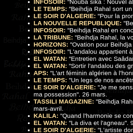
INFOSOIR:
"
Nouba sika : Nouvel a
LE TEMPS:
"
Beihdja Rahal sort u
LE SOIR D'ALGERIE:
"
Pour la pro
LA NOUVELLE REPUBLIQUE:
"
Be
INFOSOIR:
"
Beihdja Rahal en conce
LA TRIBUNE:
"
Beihdja Rahal, la voi
HORIZONS:
"
Ovation pour Beihdja
INFOSOIR:
"
L'andalou appartient à
EL WATAN:
"
Entretien avec Saâda
EL WATAN:
"
Sortir l'andalou des g
APS:
"
L'art féminin algérien à l'ho
LE TEMPS:
"
Un legs de nos ancêtr
LE SOIR D'ALGERIE:
"
Je me sens 
ma possession
". 26 mars.
TASSILI MAGAZINE:
"
Beihdja Raha
mars-avril.
KALILA:
"
Quand l'harmonie se con
EL WATAN:
"
La diva et l'agneau
". 
LE SOIR D'ALGERIE:
"
L'artiste d