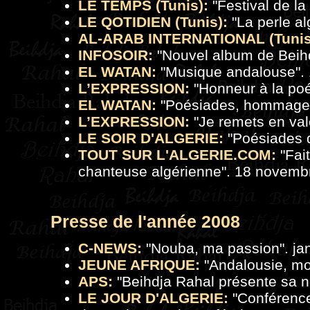
LE TEMPS (Tunis):
"
Festival de l
LE QOTIDIEN (Tunis):
"
La perle al
AL-ARAB INTERNATIONAL (Tunis
INFOSOIR:
"
Nouvel album de Beih
EL WATAN:
"
Musique andalouse
".
L’EXPRESSION:
"
Honneur à la poé
EL WATAN:
"
Poésiades, hommage l
L’EXPRESSION:
"
Je remets en val
LE SOIR D'ALGERIE:
"
Poésiades d
TOUT SUR L'ALGERIE.COM:
"
Fai
chanteuse algérienne
". 18 novemb
Presse de
l'a
nnée 2008
C-NEWS:
"
Nouba, ma passion
". ja
JEUNE AFRIQUE:
"
Andalousie, m
APS:
"
Beihdja Rahal présente sa 
LE JOUR D'ALGERIE:
"
Conférence