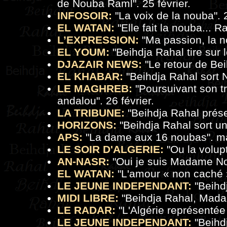
de Nouba Raml
". 25 février.
INFOSOIR:
"
La voix de la nouba
". 
EL WATAN:
"
Elle fait la nouba... R
L’EXPRESSION:
"
Ma passion, la 
EL YOUM:
"Beihdja Rahal tire sur l
DJAZAIR NEWS:
"Le retour de Bei
EL KHABAR:
"Beihdja Rahal sort 
LE MAGHREB:
"
Poursuivant son t
andalou
". 26 février.
LA TRIBUNE:
"
Beihdja Rahal prés
HORIZONS:
"
Beihdja Rahal sort u
APS:
"
La dame aux 16 noubas
". m
LE SOIR D'ALGERIE:
"
Ou la volu
AN-NASR:
"Oui je suis Madame Nou
EL WATAN:
"
L'amour « non caché
LE JEUNE INDEPENDANT:
"
Beihd
MIDI LIBRE:
"
Beihdja Rahal, Mad
LE RADAR:
"
L'Algérie représentée
LE JEUNE INDEPENDANT:
"
Beihd