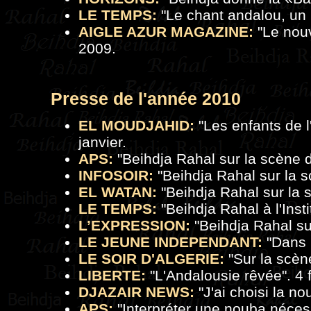
LE TEMPS:
"
Le chant andalou, un
AIGLE AZUR MAGAZINE:
"
Le nou
2009.
Presse de
l'a
nnée 2010
EL MOUDJAHID:
"
Les enfants de 
janvier.
APS:
"
Beihdja Rahal sur la scène d
INFOSOIR:
"
Beihdja Rahal sur la s
EL WATAN:
"
Beihdja Rahal sur la 
LE TEMPS:
"
Beihdja Rahal à l'Ins
L’EXPRESSION:
"
Beihdja Rahal su
LE JEUNE INDEPENDANT:
"
Dans l
LE SOIR D'ALGERIE:
"
Sur la scèn
LIBERTE:
"
L'Andalousie rêvée
". 4 
DJAZAIR NEWS:
"J'ai choisi la no
APS:
"
Interpréter une nouba néces