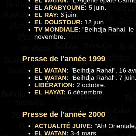
EL WATAN:
"L'Algérie épate Canne
EL ARABYOUNE:
5 juin.
EL RAY:
6 juin.
EL DOUSTOUR:
12 juin.
TV MONDIALE:
"
Beihdja Rahal, le
novembre.
Presse de l'a
nnée 1999
EL WATAN:
"Beihdja Rahal". 16 avr
EL WATAN:
"Beihdja Rahal". 7 juin
LIBÉRATION:
2 octobre.
EL HAYAT:
6 décembre.
Presse de l'a
nnée 2000
ACTUALITÉ JUIVE:
"Ah! Orientale,
EL WATAN:
3-4 mars.