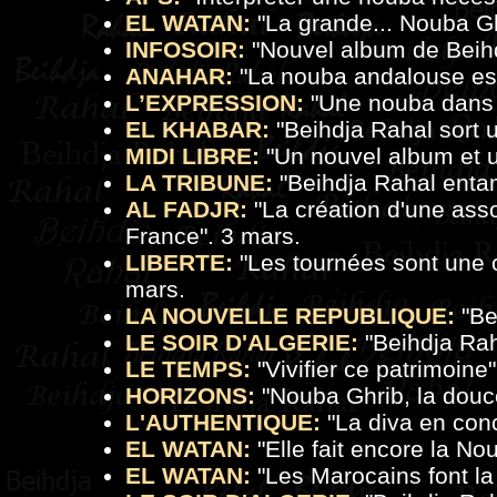
EL WATAN:
"
La grande... Nouba Gh
INFOSOIR:
"
Nouvel album de Beih
ANAHAR:
"La nouba andalouse est
L’EXPRESSION:
"
Une nouba dans 
EL KHABAR:
"Beihdja Rahal sort 
MIDI LIBRE:
"
Un nouvel album et u
LA TRIBUNE:
"
Beihdja Rahal enta
AL FADJR:
"La création d'une ass
France". 3 mars.
LIBERTE:
"
Les tournées sont une o
mars.
LA NOUVELLE REPUBLIQUE:
"
Be
LE SOIR D'ALGERIE:
"
Beihdja Rah
LE TEMPS:
"
Vivifier ce patrimoine
HORIZONS:
"
Nouba Ghrib, la douc
L'AUTHENTIQUE:
"
La diva en con
EL WATAN:
"
Elle fait encore la No
EL WATAN:
"
Les Marocains font l