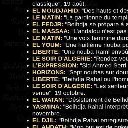
classique". 19 août.
EL MOUDJAHID:
"Des hauts et de
LE MATIN:
"
La gardienne du templ
EL FEDJR:
"Beihdja se prépare à 
EL MASSAA:
"L’andalou n’est pas 
LE MATIN:
"
Une voix féminine dan
EL YOUM:
"Une huitième nouba po
LIBERTE:
"Une nouba Raml envoût
LE SOIR D'ALGERIE:
"Rendez-vous
L’EXPRESSION:
"
Sid Ahmed Serri l
HORIZONS:
"Sept noubas sur douz
LIBERTE:
"
Beihdja Rahal ou l'ho
LE SOIR D'ALGERIE:
"
Les senteur
venue
". 19 octobre.
EL WATAN:
"
Désistement de Beihd
YASMINA:
"
Beihdja Rahal interprè
novembre.
EL DJIL:
"Beihdja Rahal enregistre
EL AHDATH:
"Mon but est de prése