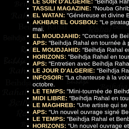
LE SOIR D'ALGERIE:
"
Beihdja Rah
TASSILI MAGAZINE:
"
Nouba Ghrib
EL WATAN:
"
Généreuse et divine 
AKHBAR EL OUSBOU:
"
Le pirata
mai.
EL MOUDJAHID:
"
Concerts de Bei
APS:
"
Beihdja Rahal en tournée à 
EL MOUDJAHID:
"
Beihdja Rahal e
HORIZONS:
"
Beihdja Rahal en tou
APS:
"
Entretien avec Beihdja Raha
LE JOUR D'ALGERIE:
"
Beihdja Ra
INFOSOIR:
"
La chanteuse à la vo
octobre.
LE TEMPS:
"
Mini-tournée de Beih
MIDI LIBRE:
"
Beihdja Rahal en to
LE MAGHREB:
"
Une artiste qui se
APS:
"
Un nouvel ouvrage signé Be
LE TEMPS:
"
Beihdja Rahal et Benb
HORIZONS:
"
Un nouvel ouvrage et