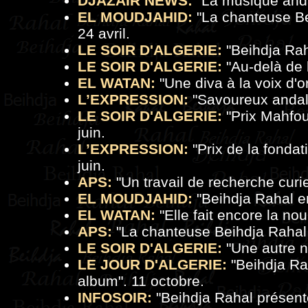
DJAZAIR NEWS:
"
La musique anda
EL MOUDJAHID:
"
La chanteuse Be
24 avril.
LE SOIR D'ALGERIE:
"
Beihdja Rah
LE SOIR D'ALGERIE:
"
Au-delà de 
EL WATAN:
"
Une diva à la voix d'o
L’EXPRESSION:
"
Savoureux anda
LE SOIR D'ALGERIE:
"
Prix Mahfou
juin.
L’EXPRESSION:
"
Prix de la fonda
juin.
APS:
"
Un travail de recherche curi
EL MOUDJAHID:
"
Beihdja Rahal e
EL WATAN:
"
Elle fait encore la no
APS:
"
La chanteuse Beihdja Rahal
LE SOIR D'ALGERIE:
"
Une autre 
LE JOUR D'ALGERIE:
"
Beihdja Ra
album
". 11 octobre.
INFOSOIR:
"
Beihdja Rahal présent