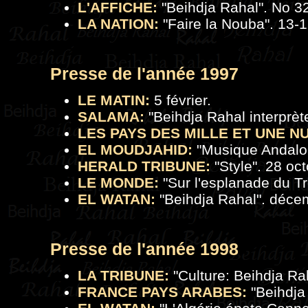
L'AFFICHE:
"
Beihdja Rahal
". No 3
LA NATION:
"Faire la Nouba". 13-1
Presse de l'a
nnée 1997
LE MATIN:
5 février.
SALAMA:
"
Beihdja Rahal interpr
LES PAYS DES MILLE ET UNE NU
EL MOUDJAHID:
"Musique Andalous
HERALD TRIBUNE:
"Style". 28 oct
LE MONDE:
"Sur l'esplanade du T
EL WATAN:
"Beihdja Rahal". déce
Presse de l'année 1998
LA TRIBUNE:
"Culture: Beihdja Rah
FRANCE PAYS ARABES:
"
Beihdja