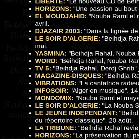
LIBERTE:
"
Le nouveau CD de Beihd
HORIZONS:
"
Une passion au bout 
EL MOUDJAHID:
"
Nouba Raml el m
avril.
DJAZAIR 2003:
"
Dans la lignée 
LE SOIR D'ALGERIE:
"
Beihdja Raha
mai.
YASMINA:
"
Beihdja Rahal, Nouba
WORD:
"
Beihdja Rahal, Nouba Ra
TV 5:
"
Beihdja Rahal, Derdj Ghrib
"
MAGAZINE-DISQUES:
"
Beihdja R
VIBRATIONS:
"
La cantatrice radie
INFOSOIR:
"
Alger en musique
". 14 
MONDOMIX:
"
Nouba Raml el may
LE SOIR D'ALGERIE:
"
La Nouba S
LE JEUNE INDEPENDANT:
"
Beihdj
du répertoire classique
". 20 août.
LA TRIBUNE:
"
Beihdja Rahal revie
HORIZONS:
"
La préservation du p