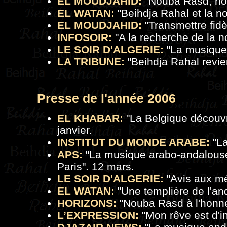
EL MOUDJAHID:
"
Nouba Rasd, no
EL WATAN:
"
Beihdja Rahal et la 
EL MOUDJAHID:
"
Transmettre fid
INFOSOIR:
"
A la recherche de la 
LE SOIR D'ALGERIE:
"
La musique 
LA TRIBUNE:
"
Beihdja Rahal revie
Presse de
l'a
nnée 2006
EL KHABAR:
"
La Belgique découvr
janvier.
INSTITUT DU MONDE ARABE:
"
L
APS:
"
La musique arabo-andalouse 
Paris
". 12 mars.
LE SOIR D'ALGERIE:
"
Avis aux m
EL WATAN:
"
Une templière de l'an
HORIZONS:
"
Nouba Rasd à l'honn
L’EXPRESSION:
"
Mon rêve est d'in