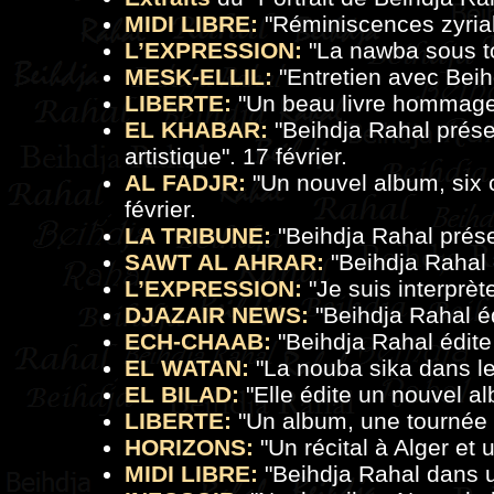
MIDI LIBRE:
"
Réminiscences zyria
L’EXPRESSION:
"
La nawba sous t
MESK-ELLIL:
"
Entretien avec Bei
LIBERTE:
"
Un beau livre hommage
EL KHABAR:
"Beihdja Rahal prés
artistique". 17 février.
AL FADJR:
"
Un nouvel album, six 
février.
LA TRIBUNE:
"
Beihdja Rahal prés
SAWT AL AHRAR:
"
Beihdja Rahal
L’EXPRESSION:
"
Je suis interprèt
DJAZAIR NEWS:
"Beihdja Rahal éd
ECH-CHAAB:
"
Beihdja Rahal édit
EL WATAN:
"
La nouba sika dans l
EL BILAD:
"
Elle édite un nouvel a
LIBERTE:
"
Un album, une tournée 
HORIZONS:
"
Un récital à Alger et
MIDI LIBRE:
"
Beihdja Rahal dans 