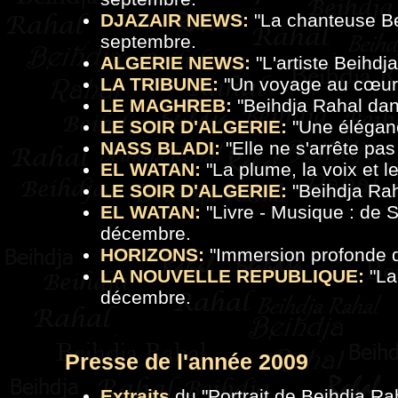
DJAZAIR NEWS:
"La chanteuse Be
septembre.
ALGERIE NEWS:
"
L'artiste Beihd
LA TRIBUNE:
"
Un voyage au cœur
LE MAGHREB:
"
Beihdja Rahal dan
LE SOIR D'ALGERIE:
"
Une élégan
NASS BLADI:
"
Elle ne s'arrête pa
EL WATAN:
"
La plume, la voix et le
LE SOIR D'ALGERIE:
"
Beihdja Rah
EL WATAN:
"
Livre - Musique : de
décembre.
HORIZONS:
"
Immersion profonde 
LA NOUVELLE REPUBLIQUE:
"
La
décembre.
Presse de
l'a
nnée 2009
Extraits
du "
Portrait de Beihdja Ra