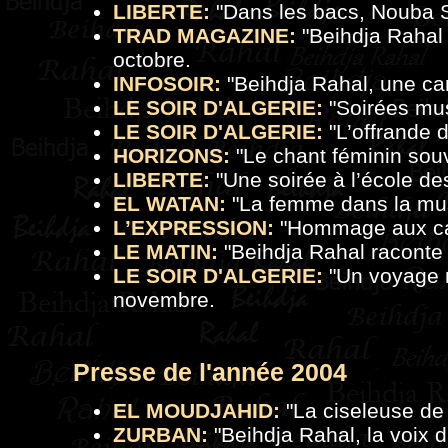
LIBERTE:
"
Dans les bacs, Nouba 
TRAD MAGAZINE:
"
Beihdja Rahal
octobre.
INFOSOIR:
"
Beihdja Rahal, une ca
LE SOIR D'ALGERIE:
"
Soirées mu
LE SOIR D'ALGERIE:
"
L’offrande 
HORIZONS:
"
Le chant féminin sou
LIBERTE:
"
Une soirée à l’école d
EL WATAN:
"
La femme dans la mu
L’EXPRESSION:
"
Hommage aux can
LE MATIN:
"
Beihdja Rahal raconte
LE SOIR D'ALGERIE:
"
Un voyage m
novembre.
Presse de
l'a
nnée 2004
EL MOUDJAHID:
"
La ciseleuse de
ZURBAN:
"
Beihdja Rahal, la voix d