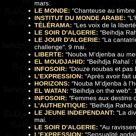
mars.
LE MONDE:
"
Chanteuse au timbre
INSTITUT DU MONDE ARABE:
"
L'
TÉLÉRAMA:
"
Les voix de la liberté
LE SOIR D'ALGERIE:
"
Beihdja Rah
LE JOUR D'ALGERIE:
"
La cantatr
challenge
". 9 mai.
LIBERTE:
"
Nouba M’djenba au me
EL MOUDJAHID:
"
Beihdja Rahal : 
INFOSOIR:
"
Douze noubas et pas l
L’EXPRESSION:
"
Après avoir fait
HORIZONS:
"
Nouba M’djenba à l’
EL WATAN:
"
Beihdja on the web
".
INFOSOIR:
"
Femmes aux destins c
L'AUTHENTIQUE:
"
Beihdja Rahal d
LE JEUNE INDEPENDANT:
"
La di
mai.
LE SOIR D'ALGERIE:
"
Au ravisse
L’EXPRESSION:
"
Sensualité anda