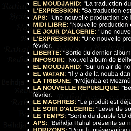
EL MOUDJAHID:
"
La traduction d
L’EXPRESSION:
"
Sa traduction es
APS:
"
Une nouvelle production de 
MIDI LIBRE:
"
Nouvelle production 
LE JOUR D'ALGERIE:
"
Une nouvel
L’EXPRESSION:
"
Une nouvelle pro
février.
LIBERTE:
"
Sortie du dernier albu
INFOSOIR:
"
Nouvel album de Beih
EL MOUDJAHID:
"
Sur un air de n
EL WATAN:
"
Il y a de la nouba dans
LA TRIBUNE:
"
M'djenba et Mezmû
LA NOUVELLE REPUBLIQUE:
"
Be
février.
LE MAGHREB:
"
Le produit est déj
LE SOIR D'ALGERIE:
"
Lever de so
LE TEMPS:
"
Sortie du double CD 
APS:
"
Beihdja Rahal présente sa 
HORIZONS:
"
Pour la préservation