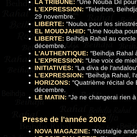
LA TRIBUNE:
"
Une Nouba Dil pour 
L'EXPRESSION:
"
Telethon, Beihdj
29 novembre.
LIBERTE:
"
Nouba pour les sinistré
EL MOUDJAHID:
"
Une Nouba pour 
LIBERTE:
Beihdja Rahal au cercle 
décembre.
L'AUTHENTIQUE:
"Beihdja Rahal 
L’EXPRESSION:
"
Une voix de miel
INITIATIVES:
"La diva de l'andalou
L'EXPRESSION:
"Beihdja Rahal, l
HORIZONS:
"Quatrième récital de B
décembre.
LE MATIN:
"Je ne changerai rien à
Presse de l'a
nnée 2002
NOVA MAGAZINE:
"
Nostalgie and