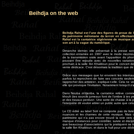
Beihdja on the web
Beihdja Rahal est l’une des figures de proue de
du patrimoine mélomane du terroir en effectuan
Rahal est la cantatrice algérienne de musique a
son art à la vague du numérique.
Dimanche dernier, elle présentait à la presse s
collection entamée en 1997 avec le mode mezmo
de la transmission orale avant l'apparition du pho
pouvant être rejouée avec de nouvelles variatio
prochain à la salle Ibn Khaldoun pour le concert 
vente dédicace.
C'est désormais la tradition que de
Grâce aux messages que lui envoient les internau
parfois lui reprochent de faire ses concerts seulem
rapprocher des artistes», explique-t-elle. Cela ne veu
elle qui provoque l'invitation. Notamment lorsqu'il s
Dans Nouba m'djenba, la cantatrice relève comme
khouh (tes sourcils jumeaux font de l'ombre à tes yeu
et des travaux perdus». Une sorte de chasse à la p
l'interprète dit vouloir attirer un public autre que cel
Le CD édité au label Soli ne comporte pas de livret q
nuances et les charmes de cette musique. Mais ce
patrimoine qui n'a pas encore trouvé la voie vers 
manque d'instances pour contrôler, suivre et disci
que beaucoup d'associations qui la pratiquent se 
la salle Ibn Khaldoun, et dans le hall pour une dédi