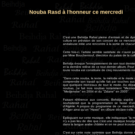
Nouba Rasd à l
'
honneur ce mercredi
C'est une Behidja Rahal pleine d'entrain et de d
culture en prévision de son concert de ce mercre
andalouse initie une rencontre à la sortie de chacu
Cette fois-ci, l'artiste semble satisfaite de n'avoir
par Mme Bouchentouf, directrice du palais de la cul
Behidja évoque l'enregistrement de son tout dernie
et la dernière relève de ce tout dernier album. Pou
toute nouba est constituée de cinq mouvements nota
"Dans cette nouba, le texte, la mélodie et le mode s
comprendre son travail qu'elle fait par touches su
que quelques morceaux de tout le mode. Au départ, 
noubas, j'ai fait trois noubas notamment "Mezmou
"Medjenebe" en 2004 et du "Zidane" en 2005".
Faisant référence aux concerts, Behidja espère
souhaiterait que la programmation se fasse d'un
d'Algérie. A propos du programme de ce mercredi, 
d'Alger ainsi qu'un "Hawzi" en clôture déclare-t-elle.
Epiloguant sur cette musique, elle indiqueque "la mu
n'y a pas lieu de dire que c'est une musique bou
dans la langue arabe châtiée et on ne peut écout
C'est sur cette note optimiste que Beihdja donne 