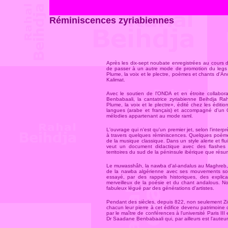
Réminiscences zyriabiennes
Après les dix-sept noubate enregistrées au cours 
de passer à un autre mode de promotion du legs mu
Plume, la voix et le plectre, poèmes et chants d'And
Kalimat.
Avec le soutien de l'ONDA et en étroite collabora
Benbabaali, la cantatrice zyriabienne Beihdja Raha
Plume, la voix et le plectre», édité chez les édi
langues (arabe et français) et accompagné d'un
mélodies appartenant au mode raml.
L'ouvrage qui n'est qu'un premier jet, selon l'interp
à travers quelques réminiscences. Quelques poème
de la musique classique. Dans un style alerte et f
veut un document didactique avec des flashes é
territoires du sud de la péninsule ibérique que rés
Le muwasshâh, la nawba d'al-andalus au Maghreb, 
de la nawba algérienne avec ses mouvements sont 
essayé, par des rappels historiques, des explica
merveilleux de la poésie et du chant andalous. No
fabuleux légué par des générations d'artistes.
Pendant des siècles, depuis 822, non seulement Zi
chacun leur pierre à cet édifice devenu patrimoine 
par le maître de conférences à l'université Paris III
Dr Saadane Benbabaali qui, par ailleurs est l'auteur 