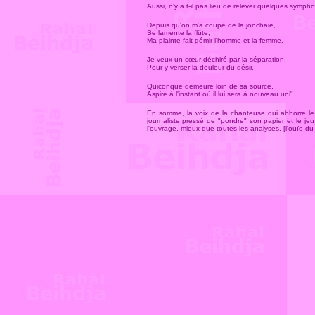
Aussi, n'y a t-il pas lieu de relever quelques symph
Depuis qu'on m'a coupé de la jonchaie,
Se lamente la flûte,
Ma plainte fait gémir l'homme et la femme.
Je veux un cœur déchiré par la séparation,
Pour y verser la douleur du désir.
Quiconque demeure loin de sa source,
Aspire à l'instant où il lui sera à nouveau uni".
En somme, la voix de la chanteuse qui abhorre le qu
journaliste pressé de "pondre" son papier et le jeu 
l'ouvrage, mieux que toutes les analyses, [l'ouïe d