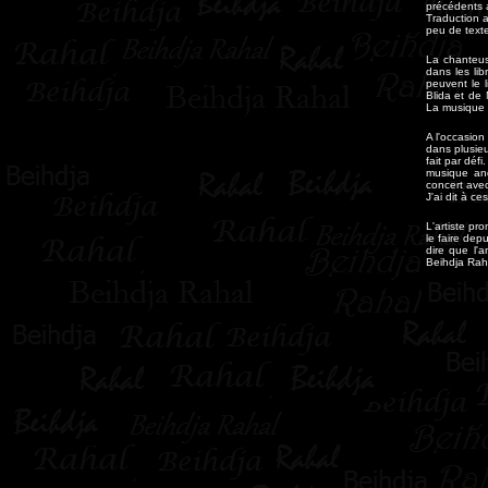
précédents a
Traduction 
peu de textes
La chanteuse
dans les lib
peuvent le l
Blida et de 
La musique a
A l'occasion
dans plusieu
fait par déf
musique and
concert avec
J'ai dit à c
L'artiste p
le faire depu
dire que l'
Beihdja Raha