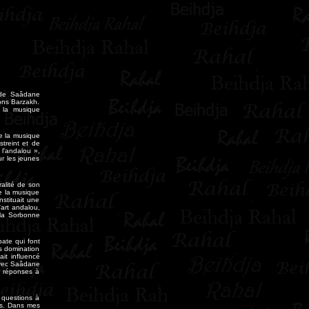
e de Saâdane
ions Barzakh.
 la musique
le la musique
treint et de
 l'andalou »,
ur les jeunes
ralité de son
e la musique
nstituait une
'art andalou,
 la Sorbonne
ate qui font
s domination
it influencé
 avec Saâdane
s réponses à
 questions à
ses. Dans mes