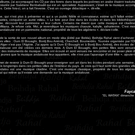
lbums, j'ai accompagné les CD par des livrets dans lequels les poèmes en arabe étaient traduits
assurée par Saâdane Benbabaâli qui est un spécialiste. Auparavant, c'était de la musique acco
. Cette fois-ci, on a fait l'inverse. C'est un ouvrage didactique », dit-elle.
, qui n'est plus à présenter et qui a un public fidèle et connaisseur, estime qu'il fallait entrer 
rairies, conquérir un autre milieu. « Le livre peut être dans les écoles et dans les bibliothèque
ire, découvrir leur patrimoine et leur culture. Certains me disent que cette musique est citadine
Miliana. Je refuse cela. Moi, je revendique les musiques chaouie, kabyle, saharienne. C'est mo
ndalouse est un patrimoine national, propriété de tous les algériens », déclare-t-elle.
 de la sortie de son nouvel album en mode sika (édité par Belda), Beihdja Rahal vient d'acheve
rs villes : Oum El Bouaghi, Bordj Bou Arréridj, Cherchell, Boumerdès. Tournée organisée par l'ON
i. Alger n'est pas l'Algérie. J'ai appris qu'à Oum El Bouaghi et à Bordj Bou Arréridj, des écoles de
alouse ont été créées ces derniers mois. A Oum El Bouaghi, des petites filles sont venues
 des instruments de musique. Elles ont écouté et sont venues me rencontrer et me poser plein 
es jeunes que la musique andalouse leur appartient, elle n'est pas l'apanage d'une élite », ajoute-t-
romet de revenir à Oum El Bouaghi pour enseigner son art dans les écoles pendant une semaine. 
is longtemps dans ces petites villes de l'intérieur du pays. Je crois qu'il faut sortir des grandes vil
andalou est une musique citadine. C'est une musique classique, propriété de tous les algérie
l qui relève qu'il existe une demande sur la musique andalouse
.
Fayca
"EL WATAN" dimanche 