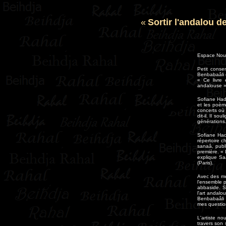
«
Sortir l'andalou d
Espace Noun
Petit conse
Benbabaâli e
« Ce livre
andalouse »,
Sofiane Hadj
et les poèm
concerts où 
dit-il. Il s
générations
Sofiane Hadj
répertoire 
sanaâ, publi
première. « 
explique Sa
(Paris).
Avec des mo
l'ensemble 
abbaside. S
l'art andalo
Benbabaâli 
mes questions
L'artiste n
travers son 