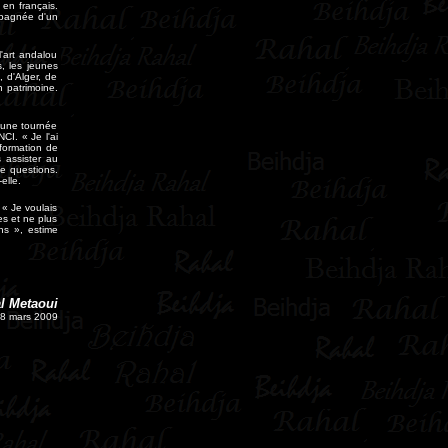
 en français.
mpagnée d'un
l'art andalou
s, les jeunes
, d'Alger, de
n patrimoine.
r une tournée
CI. « Je l'ai
 formation de
 assister au
de questions.
elle.
« Je voulais
les et ne plus
ns », estime
l Metaoui
8 mars 2009