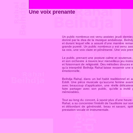
Une voix prenante
Un public nombreux est venu assister, jeudi dernier
donné par la diva de la musique andalouse, Beihdj
et durant lequel elle a assuré d’une manière remar
grande pureté. Un public nombreux y est venu ass
sa voix, une voix claire et pénétrante. Une voix pre
Le public, prenant une posture calme et soutenue, 
et son orchestre à travers leur merveilleux jeu in
et foisonnant de religiosité. Des mélodies douces e
qu’a interprété Beihdja Rahal laisse ressentir une
émotionnelle.
Beihdja Rahal, dans un bel habit traditionnel et
Eddil. Une pièce musicale qu’aucune femme avant e
avec beaucoup d’application, une réelle délicate
faire partager avec son public, qu’elle a invité
mémorables.
Tout au long du concert, à savoir plus d’une heure
Rahal, a su concentrer l’intérêt de l’auditoire sur so
et débordant de générosité, beau et savant, spirit
prestation vocale et instrumentale.