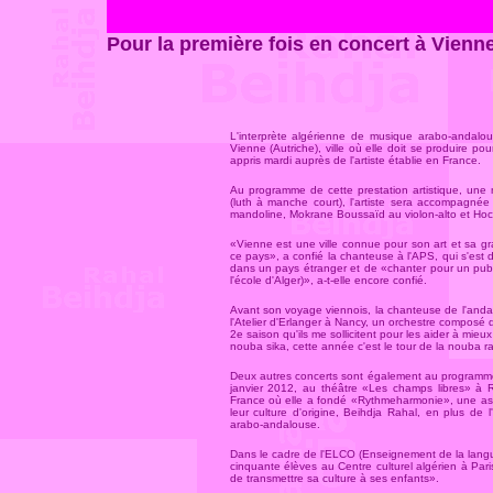
Pour la première fois en concert à Vienn
L'interprète algérienne de musique arabo-andalo
Vienne (Autriche), ville où elle doit se produire po
appris mardi auprès de l'artiste établie en France.
Au programme de cette prestation artistique, une 
(luth à manche court), l'artiste sera accompagné
mandoline, Mokrane Boussaïd au violon-alto et Hoc
«Vienne est une ville connue pour son art et sa 
ce pays», a confié la chanteuse à l'APS, qui s'est d
dans un pays étranger et de «chanter pour un public
l'école d'Alger)», a-t-elle encore confié.
Avant son voyage viennois, la chanteuse de l'anda
l'Atelier d'Erlanger à Nancy, un orchestre composé d
2e saison qu'ils me sollicitent pour les aider à mie
nouba sika, cette année c'est le tour de la nouba r
Deux autres concerts sont également au programme 
janvier 2012, au théâtre «Les champs libres» à R
France où elle a fondé «Rythmeharmonie», une ass
leur culture d'origine, Beihdja Rahal, en plus de 
arabo-andalouse.
Dans le cadre de l'ELCO (Enseignement de la langue 
cinquante élèves au Centre culturel algérien à Pari
de transmettre sa culture à ses enfants»
.