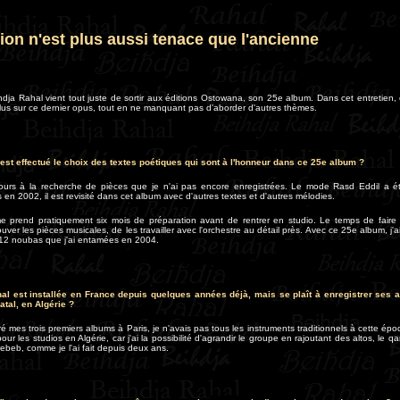
ion n'est plus aussi tenace que l'ancienne
ihdja Rahal vient tout juste de sortir aux éditions Ostowana, son 25e album. Dans cet entretien,
lus sur ce dernier opus, tout en ne manquant pas d'aborder d'autres thèmes.
st effectué le choix des textes poétiques qui sont à l'honneur dans ce 25e album ?
jours à la recherche de pièces que je n'ai pas encore enregistrées. Le mode Rasd Eddil a é
s en 2002, il est revisité dans cet album avec d'autres textes et d'autres mélodies.
 prend pratiquement six mois de préparation avant de rentrer en studio.
Le temps de faire
uver les pièces musicales, de les travailler avec l'orchestre au détail près. Avec ce 25e album, j'a
 12 noubas que j'ai entamées en 2004.
al est installée en France depuis quelques années déjà, mais se plaît à enregistrer ses
tal, en Algérie ?
tré mes trois premiers albums à Paris, je n'avais pas tous les instruments traditionnels à cette épo
our les studios en Algérie, car j'ai la possibilité d'agrandir le groupe en rajoutant des altos, le q
ebeb, comme je l'ai fait depuis deux ans.