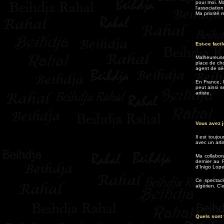
pour moi. Ma
l'associatio
Ma priorité 
Est-ce facil
Malheureusem
place de choi
agent de séc
En France, l
peut ainsi s
artiste.
Vous avez j
Il est toujo
avec un arti
Ma collabor
dernier au 
d'Inigo Lop
Ce spectacl
algérien. C'
Quels sont 