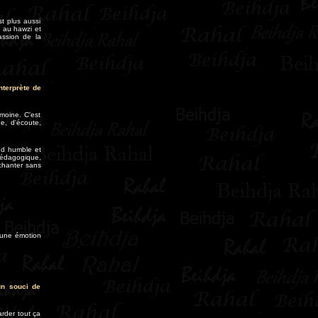
t plus aussi
e au hawzi et
assion de la
nterprète de
moine. C'est
e, d'écoute,
nd humble et
 pédagogique,
 chanter sans
c une émotion
un souci de
arder tout ça