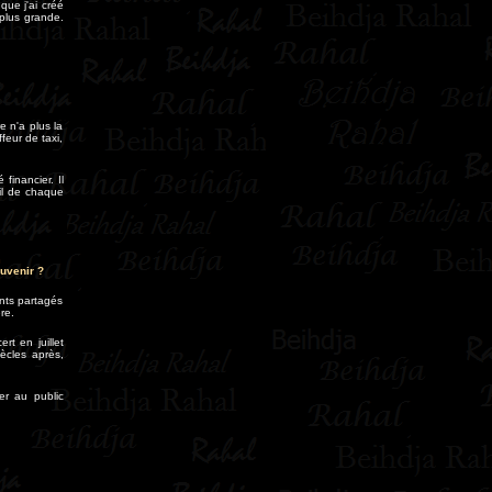
que j'ai créé
 plus grande.
e n'a plus la
ffeur de taxi,
financier. Il
ail de chaque
uvenir ?
ents partagés
re.
t en juillet
ècles après,
er au public