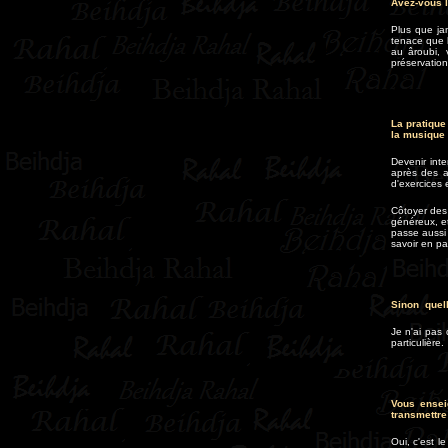
Avez-vous l
Plus que ja
tenace que l
au âroubi, 
préservation
La pratique
la musique
Devenir int
après des a
d'exercices 
Côtoyer des
généreux, et
passe aussi 
savoir en pa
Sinon quell
Je n'ai pas 
particulière.
Vous ensei
transmettre
Oui, c'est l