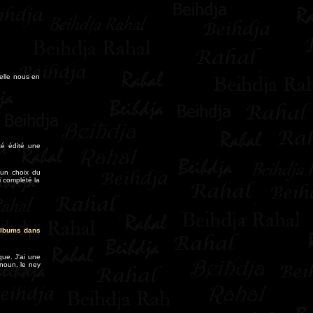
 elle nous en
té édité une
 un choix du
i complété la
 albums dans
que. J'ai une
anoun, le ney