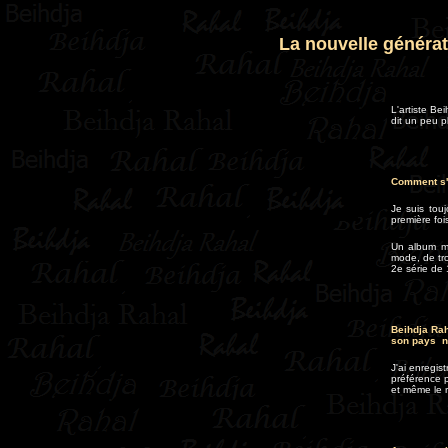
La nouvelle générat
L'artiste Be
dit un peu p
Comment s'e
Je suis tou
première foi
Un album me
mode, de tro
2e série de
Beihdja Rah
son pays na
J'ai enregis
préférence p
et même le r