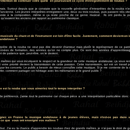
'intention de continuer votre quête en poursuivant ce cycle d'enregistrement de noubas ?
mais. Surtout depuis que je constate que la nouvelle génération d'interprètes de la nouba n'es
'ancienne. Les jeunes interprètes enregistrent une, deux ou trois noubas, puis passent très vit
voire à la composition, même si ça reste proche de ce genre musical. Ils ont perdu la p
 qu'avaient les anciens par rapport au patrimoine classique.
 musicale du chant et de l'instrument est loin d'être facile. Justement, comment devient-on i
 andalouse ?
erprète de la nouba ne veut pas dire devenir chanteur mais plutôt le représentant de ce patri
nnées de formation, des années qu'on ne compte plus. Ce sont des années d'apprentissag
et de patience que, peut-être, on le devient.
 maîtres qui vous inculquent le respect et la grandeur de cette musique andalouse, ça vous re
 votre priorité devient la transmission de cette passion. Cette transmission, qui est un travail
par les concerts. Le public a besoin de mieux connaître cette musique. Si je me contente de la
rler, comment partager cet héritage avec les mélomanes et le grand public ?
e est la nouba que vous aimeriez tout le temps interpréter ?
de préférence, j'aime tout le patrimoine car chaque pièce a une interprétation particulière don
gnez en France la musique andalouse à de jeunes élèves, mais n'est-ce pas dans 
 ce que vous ont enseigné vos maîtres ?
e but. J'ai eu la chance d'apprendre les noubas chez de grands maîtres, je n'ai pas le droit de g