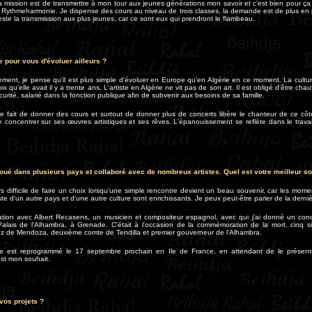
 mission est de transmettre à mon tour aux jeunes générations mon savoir et c'est bien pour ça 
n Rythmeharmonie. Je dispense des cours au niveau de trois classes, la demande est de plus en
reste la transmission aux plus jeunes, car ce sont eux qui prendront le flambeau.
e pour vous d'évoluer ailleurs ?
ent, je pense qu'il est plus simple d'évoluer en Europe qu'en Algérie en ce moment. La cultur
x qu'elle avait il y a trente ans. L'artiste en Algérie ne vit pas de son art. Il est obligé d'être chau
urité, salarié dans la fonction publique afin de subvenir aux besoins de sa famille.
e fait de donner des cours et surtout de donner plus de concerts libère le chanteur de ce côté 
e concentrer sur ses œuvres artistiques et ses rêves. L'épanouissement se reflète dans le trav
oué dans plusieurs pays et collaboré avec de nombreux artistes. Quel est votre meilleur so
urs difficile de faire un choix lorsqu'une simple rencontre devient un beau souvenir, car les mom
ste d'un autre pays et d'une autre culture sont enrichissants.
Je peux peut-être parler de la derniè
ation avec Albert Recasens, un musicien et compositeur espagnol, avec qui j'ai donné un concer
Palais de l'Alhambra, à Grenade. C'était à l'occasion de la commémoration de la mort, cinq si
ez de Mendoza, deuxième comte de Tendilla et premier gouverneur de l'Alhambra.
e est reprogrammé le 17 septembre prochain en Ile de France, en attendant de le présent
est mon souhait.
vos projets ?