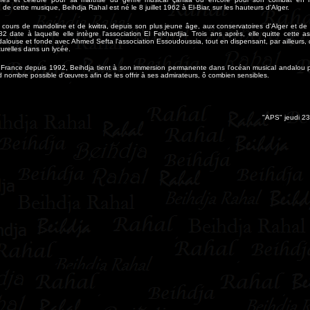
n de cette musique, Beihdja Rahal est né le 8 juillet 1962 à El-Biar, sur les hauteurs d'Alger.
s cours de mandoline et de kwitra, depuis son plus jeune âge, aux conservatoires d'Alger et de 
2 date à laquelle elle intègre l'association El Fekhardjia. Trois ans après, elle quitte cette a
louse et fonde avec Ahmed Sefta l'association Essoudoussia, tout en dispensant, par ailleurs,
urelles dans un lycée.
n France depuis 1992, Beihdja tient à son immersion permanente dans l'océan musical andalou p
d nombre possible d'œuvres afin de les offrir à ses admirateurs, ô combien sensibles
.
"APS" jeudi 23