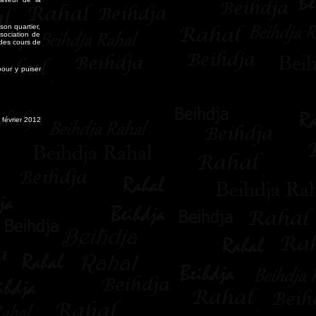
son quartier,
ssociation de
 des cours de
our y puiser
 février 2012