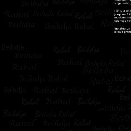
vulgarisatio
Elle suit de
jusqu'en 198
musique anda
sciences nat
Installée e
le plus gran