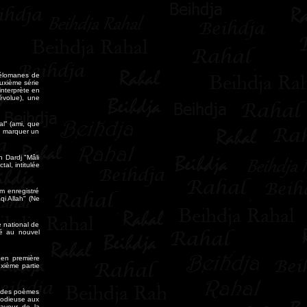
mélomanes de
uxième série
interprète en
évolue), une
al" (ami, que
de marquer un
n Dardj "Mâli
al, intitulée
m enregistré
i Allah" (Ne
e national de
ré au nouvel
 en première
uxième partie
t des poèmes
lodieuse aux
faveur de la