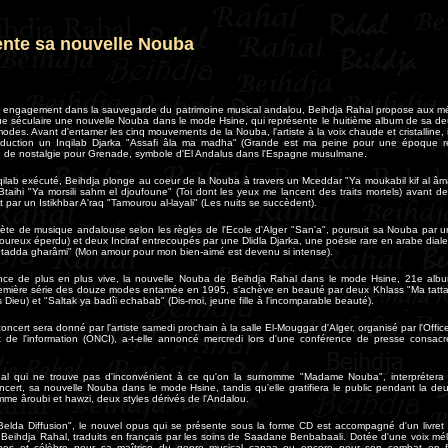
ente sa nouvelle Nouba
n engagement dans la sauvegarde du patrimoine musical andalou, Beihdja Rahal propose aux 
ue séculaire une nouvelle Nouba dans le mode Hsine, qui représente le huitième album de sa de
des. Avant d'entamer les cinq mouvements de la Nouba, l'artiste à la voix chaude et cristalline, 
roduction un Inqilab Djarka "Assafi âla ma madha" (Grande est ma peine pour une époque r
e de nostalgie pour Grenade, symbole d'El Andalus dans l'Espagne musulmane.
nqilab exécuté, Beihdja plonge au coeur de la Nouba à travers un Mceddar "Ya moukabil kif al âm
 Btaihi "Ya morsili sahm el djoufoune" (Toi dont les yeux me lancent des traits mortels) avant 
t par un Istikhbar A'raq "Tamourou al-layali" (Les nuits se succèdent).
rète de musique andalouse selon les règles de l'Ecole d'Alger "San'a", poursuit sa Nouba par u
reux éperdu) et deux Inciraf entrecoupés par une Dlidla Djarka, une poésie rare en arabe dialect
htadda gharâmi" (Mon amour pour mon bien-aimé est devenu si intense).
ce de plus en plus vive, la nouvelle Nouba de Beihdja Rahal dans le mode Hsine, 21e albu
remière série des douze modes entamée en 1995, s'achève en beauté par deux Khlass "Ma tattaq
s Dieu) et "Saltak ya badîi echabab" (Dis-moi, jeune fille à l'incomparable beauté).
oncert sera donné par l'artiste samedi prochain à la salle El-Mouggar d'Alger, organisé par l'Offic
et de l'information (ONCI), a-t-elle annoncé mercredi lors d'une conférence de presse consac
al qui ne trouve pas d'inconvénient à ce qu'on la surnomme "Madame Nouba", interprétera
ncert, sa nouvelle Nouba dans le mode Hsine, tandis qu'elle gratifiera le public pendant la de
me âroubi et hawzi, deux styles dérivés de l'Andalou.
"Belda Diffusion", le nouvel opus qui se présente sous la forme CD est accompagné d'un livre
 Beihdja Rahal, traduits en français par les soins de Saadane Benbabaali. Dotée d'une voix mé
fines et célèbre pour sa maîtrise du genre musical çanaa ou encore pour son combat en 