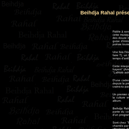
Beihdja Rahal prés
Fidèle à so
cette musiq
des douze mo
guise d'int
poésie tout
Une fois l'I
faire ?), un
temps d'arrê
Cette interp
hayem" (Amou
"Lalhbib as
D'une caden
depuis la p
crains-tu pa
Un premier c
la culture 
album.
Beihdja Rah
partie du co
d'un program
Sorti chez 
chantés par
vibrations 