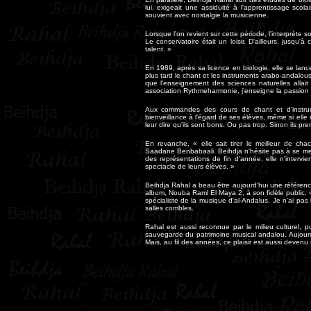
lui, exigeait une assiduité à l'apprentissage scola
souvient avec nostalgie la musicienne.
Lorsque l'on revient sur cette période, l'interprète s
Le conservatoire était un loisir. D'ailleurs, jusqu'
talent. »
En 1989, après sa licence en biologie, elle se lan
plus tard le chant et les instruments arabo-andalous
que l'enseignement des sciences naturelles allai
association Rythmeharmonie, j'enseigne la passion 
Aux commandes des cours de chant et d'instrum
bienveillance à l'égard de ses élèves, même si elle 
leur dire qu'ils sont bons. Ou pas trop. Sinon ils pre
En revanche, « elle sait tirer le meilleur de c
Saadane Benbabaali. Beihdja n'hésite pas à se mettre
des représentations de fin d'année, elle n'intervie
spectacle de leurs élèves. »
Beihdja Rahal a beau être aujourd'hui une référenc
album, Nouba Raml El Maya 2, à son fidèle public. « 
spécialiste de la musique d'al-Andalus. Je n'ai pas le
salles combles.
Rahal est aussi reconnue par le milieu culturel, p
sauvegarde du patrimoine musical andalou. Aujourd'
Mais, au fil des années, ce plaisir est aussi devenu 