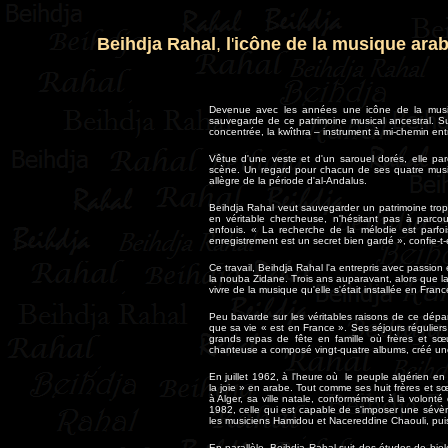
Beihdja Rahal
,
l
'
icône de la musique ara
Devenue avec les années une icône de la musiqu
sauvegarde de ce patrimoine musical ancestral. Sur 
concentrée, la kwîthra – instrument à mi-chemin entre
Vêtue d'une veste et d'un sarouel dorés, elle par
scène. Un regard pour chacun de ses quatre musici
allègre de la période d'al-Andalus.
Beihdja Rahal veut sauvegarder un patrimoine trop
en véritable chercheuse, n'hésitant pas à parcou
enfouis. « La recherche de la mélodie est parfois
enregistrement est un secret bien gardé », confie-t-e
Ce travail, Beihdja Rahal l'a entrepris avec passio
la nouba Zidane. Trois ans auparavant, alors que la
vivre de la musique qu'elle s'était installée en Fran
Peu bavarde sur les véritables raisons de ce départ
que sa vie « est en France ». Ses séjours régulier
grands repas de fête en famille où frères et sœu
chanteuse a composé vingt-quatre albums, créé un
En juillet 1962, à l'heure où le peuple algérien en l
la joie » en arabe. Tout comme ses huit frères et sœu
à Alger, sa ville natale, conformément à la volonté
1982, celle qui est capable de s'imposer une sévère
les musiciens Hamidou et Nacereddine Chaouli, puis
En parallèle, Beihdja Rahal suit des études de biol