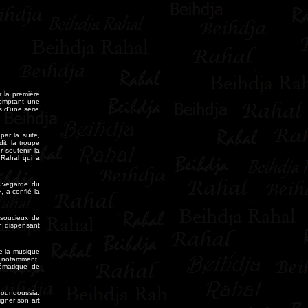
 la première
Comptant une
s d'une série
ar la suite,
it, la troupe
 soutenir la
 Rahal qui a
auvegarde du
, a confié la
 soucieux de
en dispensant
de la musique
, notamment
lématique de
-Soundoussia.
igner son art