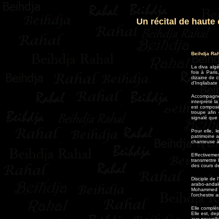
Un récital de haute 
Beihdja Raha
La diva alg
fois à Pari
dizaine de c
d'Inqilabat
Accompagnée
interprété l
est composé
troupe afin
signalé que 
Pour elle, 
patrimoine a
chanteuse à
Effectiveme
transmettre 
des cours de
Disciple de 
arabo-anda
Mohammed Kh
l'orchestre 
Elle complét
Elle est, de
aux nouvell