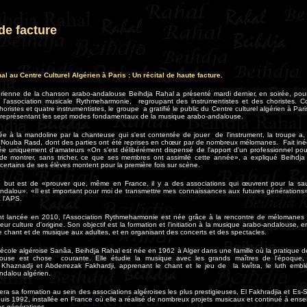
de facture
l au Centre Culturel Algérien à Paris : Un récital de haute facture.
érienne de la chanson arabo-andalouse Beihdja Rahal a présenté mardi dernier, en soirée, pour
s, l'association musicale Rythmeharmonie, regroupant des instrumentistes et des choristes. 
horistes et quatre instrumentistes, le groupe a gratifié le public du Centre culturel algérien à Pari
e représentant les sept modes fondamentaux de la musique arabo-andalouse.
 à la mandoline par la chanteuse qui s'est contentée de jouer de l'instrument, la troupe a, p
a Nouba Rasd, dont des parties ont été reprises en chœur par de nombreux mélomanes. Fait inéd
e uniquement d'amateurs «On s'est délibérément dispensé de l'apport d'un professionnel pour
 de montrer, sans tricher, ce que ses membres ont assimilé cette année», a expliqué Beihdja
certains de ses élèves montent pour la première fois sur scène.
le but est de «prouver que, même en France, il y a des associations qui œuvrent pour la s
ndalou». «Il est important pour moi de transmettre mes connaissances aux futures générations»
 l'APS.
nt lancée en 2010, l'Association Rythmeharmonie est née grâce à la rencontre de mélomanes
leur culture d'origine. Son objectif est la formation et l'initiation à la musique arabo-andalouse, 
 chant et de musique aux adultes, et en organisant des concerts et des spectacles.
l'école algéroise Sanâa, Beihdja Rahal est née en 1962 à Alger dans une famille où la pratique 
louse est chose courante. Elle étudie la musique avec les grands maîtres de l'époque
aznadji et Abderrezak Fakhardji, apprenant le chant et le jeu de la kwîtra, le luth emb
andalou algérien.
era sa formation au sein des associations algéroises les plus prestigieuses, El Fakhradjia et Es
puis 1992, installée en France où elle a réalisé de nombreux projets musicaux et continué à ense
es générations
.