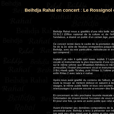
Beihdja Rahal en concert
:
Le Rossignol e
Beihdja Rahal nous a gratifiés d'une très belle s
l'O.N.C.I (Office national de la culture et de l'
l'andalous, a drainé un public d'un certain âge, puri
Ce concert rentre dans le cadre de la promotion de
5e de la 2e série de Noubas enregistrées jusque-l
Beihdja, avec sa voix particulière, mélodieuse et e
qui comprend :
Inqilab1 ya màn li qalbi qàd kawa, inqilab 2 Layl
vocale et instrumentale la plus importante d'une nou
sur le même rythme que M'saddar) Akhribou-ni mâ l
al-moudâm, l'Insiraf (mouvement vocal et instrumental 
3 Bi-L-Hawâ qalbi Ta'allaq, puis l'Khlas 1( l'ultim
enfin Khlas 2 avec tala'a n'-nahar.
Après nous avoir gratifié du contenu de l'album, 
toute la troupe se mettent debout et saluent à le
visages, le même public fidèle et tous ces sourires. 
m'encouragez à produire encore et encore» dira Bei
Et concernant sa très prochaine tournée musicale en 
l'information de m'avoir donné l'occasion de vous rev
Et pour une fois, ça sera un autre public que celui 
Avant d'entamer ses dernières compositions de la s
ancestrale pure, Beihdja a tenu à présenter son trè
(un petit peu plus grand que le violon et plus gr