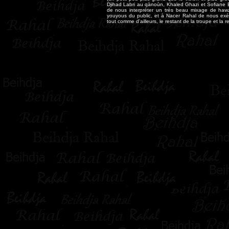
Djihad Labri au qànoùn, Khaled Ghazi et Sofiane B
de nous interpréter un très beau mixage de hawzi
youyous du public, et à Nacer Rahal de nous exéc
tout comme d'ailleurs, le restant de la troupe et la 