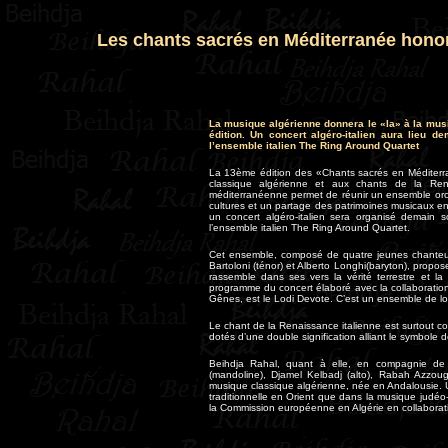
Les chants sacrés en Méditerranée honor
La musique algérienne donnera le «la» à la musi
édition. Un concert algéro-italien aura lieu 
l’ensemble italien The Ring Around Quartet
La 13ème édition des «Chants sacrés en Méditerr
classique algérienne et aux chants de la Rena
méditerranéenne permet de réunir un ensemble or
cultures et un partage des patrimoines musicaux en
un concert algéro-italien sera organisé demain 
l’ensemble italien The Ring Around Quartet.
Cet ensemble, composé de quatre jeunes chanteurs
Bartoloni (ténor) et Alberto Longhi(baryton), propo
rassemble dans ses vers la vérité terrestre et l
programme du concert élaboré avec la collaboratio
Gênes, est le Lodi Devote. C’est un ensemble de lou
Le chant de la Renaissance italienne est surtout c
dotés d’une double signification alliant le symbole d
Beihdja Rahal, quant à elle, en compagnie d
(mandoline), Djamel Kelbadj (alto), Rabah Azzou
musique classique algérienne, née en Andalousie. 
traditionnelle en Orient que dans la musique judéo-
la Commission européenne en Algérie en collaboration