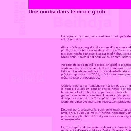
Une nouba dans le mode ghrib
L'interprète de musique andalouse, Beihdja Raha
«Nouba ghrib».
Alors qu'elle a enregistré, il y a plus d'une année
public, des noubate en mode ghrib. Les férus de 
tels que Inqilâb djaharka: Hal saqat-nî r-râha, M'sad
Khlas ghrîb: Laysa lî fi d-dounya, ou encore Insirâf 
Au sujet de cette dernière pièce, l'interprète zyriab
septième morceau est inédit. Il a été interprété 
l'album, il a été répertorié», nous dira-t-elle. 
précisera que c'est en 2001, qu'elle interprète, p
mélancolique et nostalgique.
Questionnée sur son attachement à la nouba, un ge
la nouba qui est en danger pas le hawzi par exem
formation.» Cette chanteuse précisera à l'assistan
genre de musique andalouse. Il lui aura fallu plus 
du répertoire andalou. «Cette période peut vous sem
lequel on puise ces morceaux musicaux», précisera-t
Déterminée à préserver le patrimoine musical anda
amis, il y a quelques mois, «Rythme harmonie», u
portes en septembre 2010, il y aura deux enseign
affirmera-t-elle.
Cette interprète de musique andalouse entamera sa 
par la suite d'autres soirées à Djelfa, Bouira et B