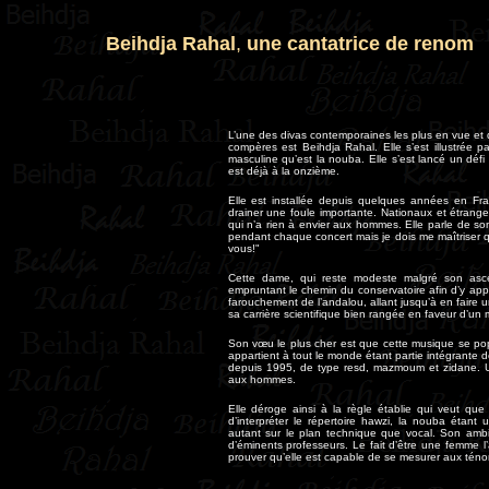
Beihdja Rahal
,
une cantatrice de renom
L’une des divas contemporaines les plus en vue et d
compères est Beihdja Rahal. Elle s’est illustrée
masculine qu’est la nouba. Elle s’est lancé un défi 
est déjà à la onzième.
Elle est installée depuis quelques années en F
drainer une foule importante. Nationaux et étranger
qui n’a rien à envier aux hommes. Elle parle de son
pendant chaque concert mais je dois me maîtriser q
vous!"
Cette dame, qui reste modeste malgré son asce
empruntant le chemin du conservatoire afin d’y appr
farouchement de l’andalou, allant jusqu’à en faire u
sa carrière scientifique bien rangée en faveur d’un m
Son vœu le plus cher est que cette musique se popul
appartient à tout le monde étant partie intégrante d
depuis 1995, de type resd, mazmoum et zidane. Un r
aux hommes.
Elle déroge ainsi à la règle établie qui veut qu
d’interpréter le répertoire hawzi, la nouba étan
autant sur le plan technique que vocal. Son ambi
d’éminents professeurs. Le fait d’être une femme l’
prouver qu’elle est capable de se mesurer aux téno