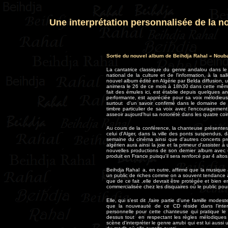
Une interprétation personnalisée de la n
Sortie du nouvel album de Beihdja Rahal « Nouba
La cantatrice classique du genre andalou dans le 
national de la culture et de l'information, à la 
nouvel album édité en Algérie par Belda diffusion, 
animera le 26 de ce mois à 18h30 dans cette même 
fait des émules ici, est établie depuis quelques a
performante, est appréciée pour sa voix mélodieuse
surtout d'un savoir confirmé dans le domaine de 
timbre particulier de sa voix avec l'encouragemen
asseoir aujourd'hui sa notoriété dans les quatre co
Au cours de la conférence, la chanteuse présenter
celui d'Alger, dans la ville des ponts suspendus, d
semaine du cinéma ainsi que d'autres concerts p
algérien aura ainsi la joie et la primeur d'assister à
nouvelles productions de son dernier album avec u
produit en France puisqu'il sera renforcé par 4 altos
Beihdja Rahal a, en outre, affirmé que la musique 
un public de riches comme on a souvent tendance à le
que de ce fait ,elle devrait être protégée et bien 
commercialisée chez les disquaires où le public pour
Elle, qui s'est dit ,faire partie d'une famille mod
que la nouveauté de ce CD réside dans l'interp
personnelle pour cette chanteuse qui pratique l
dessus tout en respectant les règles mélodiques 
scène d'interpréter le genre arrubi qui est lui aussi 