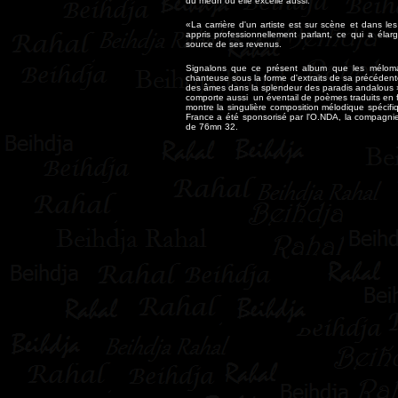
du medh où elle excelle aussi.
«La carrière d'un artiste est sur scène et dans le
appris professionnellement parlant, ce qui a éla
source de ses revenus.
Signalons que ce présent album que les méloma
chanteuse sous la forme d'extraits de sa précéde
des âmes dans la splendeur des paradis andalous »,
comporte aussi un éventail de poèmes traduits en f
montre la singulière composition mélodique spécifiq
France a été sponsorisé par l'O.NDA, la compagnie 
de 76mn 32.