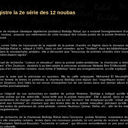
istre la 2e série des 12 noubas
e de musique classique algérienne (andalou) Beihdja Rahal, qui a entamé l'enregistrement d'
2 noubas, propose aux mélomanes de cette musique des extraits puisés de la poésie féminine d
ouse.
t contre l'idée de l'anonymat de la majorité de la poésie chantée en Algérie dans le domaine d
eihdja Rahal a indiqué à l'APS, dans un bref entretien, qu'en "fouillant" dans les bibliothèques
 dans le mouwachahe andalou, elle a découvert que "beaucoup de poèmes chantés chez nous
nées étaient signés".
avail de recherche "curieux et minutieux" dans la poésie arabo-andalouse, la chanteuse a retro
s" d'Ibn Zeydoun, destinés à sa bien-aimée la princesse andalouse Wellada Bint El-Moustakfi,
s d'en interpréter certains, sous forme d'”istikhbar” dans ses enregistrements, a-t-elle expliqué.
par la suite que la princesse en question, fille du calife omeyyade, Mohamed El Moustakfi B
ne femme de lettres et poétesse, la chanteuse Beihdja s'est réjouie des "magnifiques textes"
bn Zeydoun, d'où l'idée lui est venue d'interpréter l'un de ces textes dans son dernier album
 sortira prochainement.
sur l'objectif de ces recherches en matière de poésie féminine, Beihdja a indiqué qu'elle ti
ette poésie qui est, selon-elle, "aussi belle que la poésie masculine". Elle a ajouté, dans ce 
ermettront de changer certaines opinions qui lui ont "souvent" fait remarquer qu'elle "s'était 
ervé aux hommes" en chantant que des textes tirés de la poésie masculine, précisant qu'elle 
 les textes de poétesses de cette période, comme Nezhoun, Qamar, Hafsa, etc., afin de les inte
nregistrements.
 de recherche de la chanteuse Beihdja Rahal dans l'ancienne poésie féminine, notamment de
t elle interpréta certains textes dans ces nouveaux produits, lui ont permis de recevoir, récem
Fondation Mahfoud-Boucebci "recherche et culture", qui décerne annuellement un prix pour u
ou culturelle
.