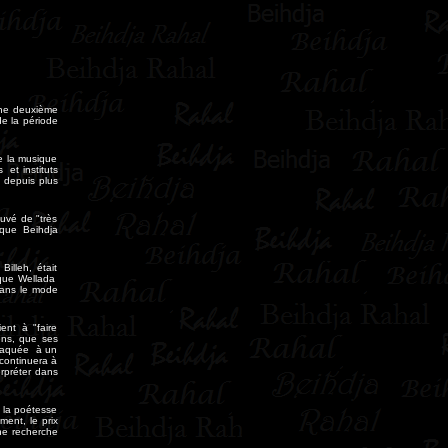
une deuxième
e la période
e la musique
 et instituts
 depuis plus
uvé de "très
 que Beihdja
illeh, était
 que Wellada
 dans le mode
ent à "faire
sens, que ses
attaquée à un
continuera à
rpréter dans
 la poétesse
ment, le prix
ne recherche