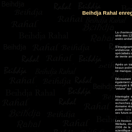
Beihdja Rahal enreg
La chanteus
série des 1
arabo-andal
S'insurgean
andalouse, B
spécialisés
de trente an
Après un tr
beaux poème
ne manqua pa
Découvrant 
également u
envoyait à I
“zidane” qui
Interrogée 
découvrir" c
recherches p
domaine rés
puiser dans
ses futurs e
Les travaux
Wellada, don
2006 de la 
scientifique 