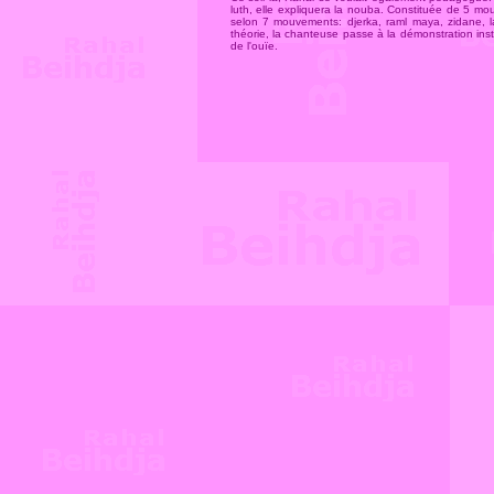
luth, elle expliquera la nouba. Constituée de 5 mou
selon 7 mouvements: djerka, raml maya, zidane
théorie, la chanteuse passe à la démonstration instr
de l'ouïe.