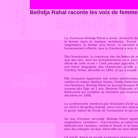
Beihdja Rahal raconte les voix de femme
La chanteuse Beihdja Rahal a animé, dimanche dern
la femme dans la musique andalouse. Source in
maghrébins, la femme sera tenue, et pendant lon
heureusement effacée, que la chanteuse a tenu à s
Dès l'introduction, la chanteuse dira les limites d
que des voix, dont les enregistrements nous sont p
même de cette école.» Cette précision apportée, l'
une brève biographie des chanteuses qu'elle a
Cheïkha Tetma, décédée en 1962, et qui a excellé 
Elle évoquera également ses autres prédécesseu
carrière en imitant Maâlma Yamna. Fadila Dziria fer
voix féminines, Beihdja Rahal ne pouvait évoquer 
voyante dès l'âge de 2 ans, Reinette l'Oranaise 
Belhoucine qui compléta sa formation par l'exercice 
décédera en 1998.
La conférencière terminera par l'évocation d'une au
en 1919 à Bordj Bou Arréridj, sera l'une des rares 
le genre malouf de l'école de Constantine et qui co
Ce tour d'horizon accompli, Beihdja Rahal regret
maghrébine, l'andalou». «Ces femmes au talent re
élaborés que l'andalou comme le âroubi et le haouzi
plus des préjugés sociaux. Alors elles se sont raba
Ce soir-là, Rahal se voulait également pédagogue.