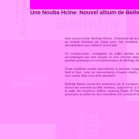
Une Nouba Hcine
:
Nouvel album de Beih
Une nouba hcine: Beihdja Rahal, l’interprète de la 
au temple féerique de Ziriab avec son huitième a
dernièrement aux éditions Soli-Cadic.
Ce compact-disc, enregistré en juillet dernier s
accompagné par une troupe et une chorale talent
paroles poétiques et enchanteresses de Beihdja Ra
Cette huitième nouba épicurienne à souhait, comp
farid el âsr», suivi de mouvements m’sader, btaïhi,
une kadria ârak «ma ahla wsoulek».
Beihdja Rahal convie les amoureux de la musique c
durant les concerts qu’elle animera, aujourd’hui, à 
la salle Ibn Zeydoun (Office national Riadh El Fet
prochains la sortie de son neuvième CD consacré à