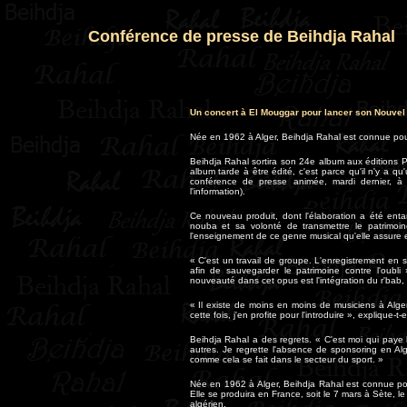
Conférence de presse de Beihdja Rahal
Un concert à El Mouggar pour lancer son Nouvel
Née en 1962 à Alger, Beihdja Rahal est connue pour
Beihdja Rahal sortira son 24e album aux éditions Pa
album tarde à être édité, c'est parce qu'il n'y a qu'
conférence de presse animée, mardi dernier, à Al
l'information).
Ce nouveau produit, dont l'élaboration a été ent
nouba et sa volonté de transmettre le patrimoi
l'enseignement de ce genre musical qu'elle assure 
« C'est un travail de groupe. L'enregistrement en s
afin de sauvegarder le patrimoine contre l'oubli
nouveauté dans cet opus est l'intégration du r'bab,
« Il existe de moins en moins de musiciens à Alge
cette fois, j'en profite pour l'introduire », explique-t-e
Beihdja Rahal a des regrets. « C'est moi qui paye 
autres. Je regrette l'absence de sponsoring en Algé
comme cela se fait dans le secteur du sport. »
Née en 1962 à Alger, Beihdja Rahal est connue pou
Elle se produira en France, soit le 7 mars à Sète, le 
algérien.