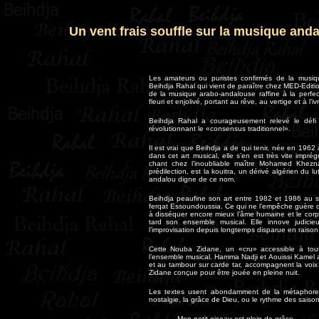
Un vent frais souffle sur la musique and
Les amateurs ou puristes confirmés de la musi
Beihdja Rahal qui vient de paraître chez MED-Editi
de la musique arabo-andalouse raffine à la perfec
fleuri et enjolivé, portant au rêve, au vertige et à l’
Beihdja Rahal a courageusement relevé le défi 
révolutionnant le «consensus traditionnel».
Il est vrai que Beihdja a de qui tenir, née en 196
dans cet art musical, elle s’en est très vite impr
chant chez l’inoubliable maître Mohamed Khezna
prédilection, est la kouitra, un dérivé algérien du l
andalou digne de ce nom.
Beihdja peaufine son art entre 1982 et 1986 au sei
ferqat Essoundoussia. Ce qui ne l’empêche guère d
à disséquer encore mieux l’âme humaine et le corps
tard son ensemble musical. Elle innove judicieu
l’improvisation depuis longtemps disparue en raison
Cette Nouba Zidane, un «cru» accessible à toute
l’ensemble musical. Hamma Nadji et Aouissi Kamel 
et au tambour sur carde tar, accompagnent la voix
Zidane conçue pour être jouée en pleine nuit.
Les textes usent abondamment de la métaphore 
nostalgie, la grâce de Dieu, ou le rythme des saiso
Mon petit oiseau est plein de grâce