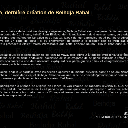
a
,
dernière création de Beihdja Rahal
se cantatrice de la musique classique algérienne, Beihdja Rahal, vient tout juste d’éditer un no
ne durée de 61 minutes, intitulé Raml El Maya, dont la réalisation a duré trois semaines, ce produ
e digne des maîtres de l’andalou et du haouzi, jaloux de leur patrimoine légué par les chouyo
a est un coup de cœur, j’ai eu énormément de plaisir à le réaliser, cela ne veut pas 
ents précédents étaient moins intéressants que cette onzième nouba”, dira la chanteuse sur
ril au cours de la sortie nationale de Raml El Maya, celle qui veut à tout prix imposer la voix fém
fermé de la musique andalouse, soucieuse de la sauvegarde de ce genre musicale à l’état au
rter son concert à une date ultérieure, expliquant cela par la guerre en Irak et les agressions con
inien par le terrorisme sioniste.
 sourire angélique solidaire avec les peuples opprimés du monde prévoit la sortie de sa douziè
rochain, un mois dans lequel Beihdja Rahal prévoit une série de concerts “promotionnels” pour la
dernières productions, éditées par la maison Soli Music.
articipation à l’Année de l’Algérie en France, la voix chaude de l’andalou révélera qu’aucune 
n de la part du commissariat ne lui ait parvenu pour une quelconque participation, alors que cell
l’autre à travers les quatre coins de l’Europe et anime des ateliers de travail en France portan
ns la musique andalouse.
M
"EL MOUDJAHID" lundi 2