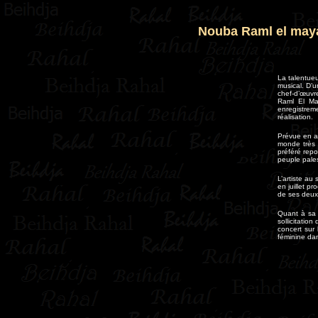
Nouba Raml el may
La talentueu
musical. D’u
chef-d’œuvr
Raml El May
enregistrem
réalisation.
Prévue en av
monde très 
préféré repo
peuple palest
L’artiste au
en juillet p
de ses deux 
Quant à sa p
sollicitatio
concert sur 
féminine da