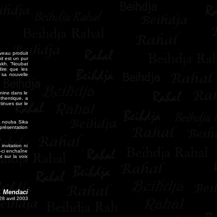
uveau produit
it est un pur
ukh. “Noubat
dire que les
 sa nouvelle
inine dans le
thentique, a
tinues sur le
me nouba Sika
 présentation
invitation ni
e-ci enchaîne
t sur la voix
. Mendaci
8 avril 2003