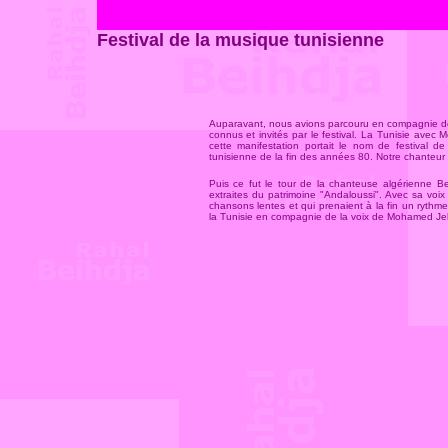
Festival de la musique tunisienne
Auparavant, nous avions parcouru en compagnie de 
connus et invités par le festival. La Tunisie avec
cette manifestation portait le nom de festival d
tunisienne de la fin des années 80. Notre chanteur i
Puis ce fut le tour de la chanteuse algérienne B
extraites du patrimoine "Andaloussi". Avec sa voix
chansons lentes et qui prenaient à la fin un ryth
la Tunisie en compagnie de la voix de Mohamed Jeb