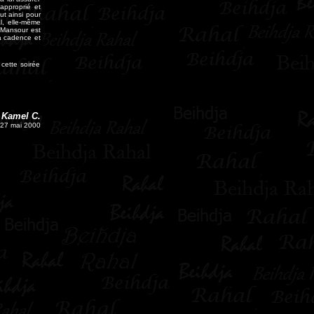
approprié et
ut ainsi pour
l, elle-même
m Mansour est
la cadence et
 cette soirée
Kamel C.
27 mai 2000