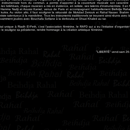
e instrumentale hors du commun, a permis d'apporter à la couverture musicale son caractère 
s les Istikhbars, chaque musicien a mis en évidence, en soliste, ses talents d'instrumentiste. Il en f
c Hamma Nadji et Aoussi Kamel, venus de Paris et accompagnant habituellement Beihdja Raha
 kuitra. Au violon alto, il faut souligner la virtuosité de Mokdad Zerrouk et Rahal Nasser. Brahi
tiste talentueux à la mandoline. Tous les instruments traditionnels se trouvent ainsi réunis avec 
avamment jouées avec Bouchafa Sofiane à la derbouka et Ghazi Khaled au tar.
tal unique à Riadh El-Feth, c'est l'association féminine, le RAFD qui a eu l'initiative d'organiser
le souligne sa présidente, rendre hommage à la création artistique féminine.
"LIBERTÉ" vend-sam 26-