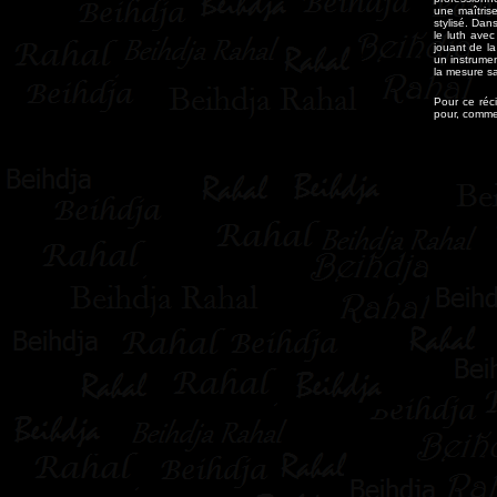
une maîtris
stylisé. Dan
le luth ave
jouant de la
un instrumen
la mesure s
Pour ce réci
pour, comme 