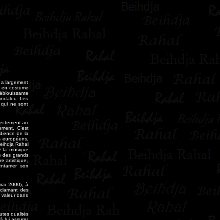
l a largement
ée en costume
éblouissante
 andalou. Les
 qui ne sont
rectement au
ement. C'est
udience de la
ys européens,
Beihdja Rahal
e la musique
ce des grands
e artistique,
entamer son
 mai 2000), à
éclamant des
n valeur dans
tes qualités
 lui assurer