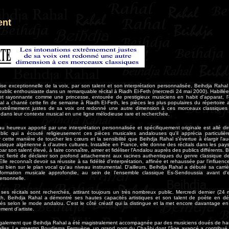
ent
ise exceptionnelle de la voix, par son talent et son interprétation personnalisée, Beihdja Raha
ublic enthousiaste dans un remarquable récital à Riadh El-Feth (mercredi 24 mai 2000). Habill
l et rayonnante comme une princesse, entourée de prestigieux musiciens en habit d'apparat, l'
l a chanté cette fin de semaine à Riadh El-Feth, les pièces les plus populaires du répertoire
 extrêmement justes de sa voix ont redonné une autre dimension à ces morceaux classiques
dans leur contexte musical en une ligne mélodieuse rare et recherchée.
u heureux apporté par une interprétation personnalisée et spécifiquement originale est allé di
lic qui a écouté religieusement ces pièces musicales andalouses qu'il apprécia particulièr
ar cette manière de toucher les cœurs et la sensibilité que Beihdja Rahal s'évertue à élargir l'a
sique algérienne à d'autres cultures. Installée en France, elle donne des récitals dans les pa
par son talent élevé, à faire connaître, aimer et fidéliser l'Andalou auprès des publics différents. 
ec fierté de déclarer son profond attachement aux racines authentiques du genre classique d
lle reconnaît devoir sa réussite à sa fidélité d'interprétation, affinée et rehaussée par l'influen
si bien sur le plan vocal qu'au niveau instrumental. D'ailleurs, Beihdja Rahal a débuté sa carrièr
formation musicale approfondie, au sein de l'ensemble classique Es-Sendoussia avant d'
ersonnelle.
 ses récitals sont recherchés, attirant toujours un très nombreux public. Mercredi dernier (24
th, Beihdja Rahal a démontré ses hautes capacités artistiques et son talent de poète en d
és selon le mode andalou. C'est le côté créatif qui la distingue et la met encore davantage e
ent d'artiste.
e également que Beihdja Rahal a été magistralement accompagnée par des musiciens doués de hau
elles. Le maestro Boudjema Ferguène, un grand nom du Chaâbi dont l'âge avancé a contribué à