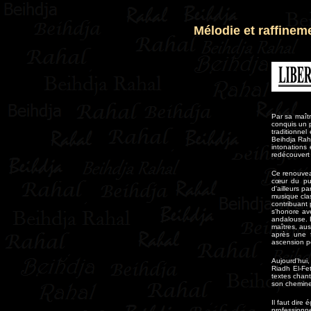
Mélodie et raffinem
Par sa maîtr
conquis un p
traditionne
Beihdja Raha
intonations
redécouvert 
Ce renouvea
cœur du pub
d'ailleurs p
musique clas
contribuant 
s'honore av
andalouse. E
maîtres, aus
après une 
ascension p
Aujourd'hui,
Riadh El-Fe
textes chant
son cheminem
Il faut dir
professionn