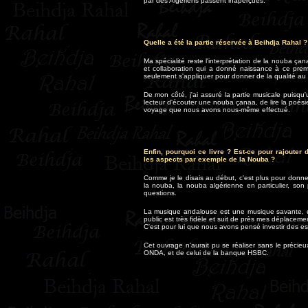
par des Algériens passent inaperçues.
Quelle a été la partie réservée à Beihdja Rahal ?
Ma spécialité reste l'interprétation de la nouba çan
et collaboration qui a donné naissance à ce premi
seulement s'appliquer pour donner de la qualité au p
De mon côté, j'ai assuré la partie musicale puisq
lecteur d'écouter une nouba çanaa, de lire la poési
voyage que nous avons nous-même effectué.
Enfin, pourquoi ce livre ? Est-ce pour rajouter 
les aspects par exemple de la Nouba ?
Comme je le disais au début, c'est plus pour donne
la nouba, la nouba algérienne en particulier, so
questions.
La musique andalouse est une musique savante, el
public est très fidèle et suit de près mes déplace
C'est pour lui que nous avons pensé investir des espa
Cet ouvrage n'aurait pu se réaliser sans le précieux
ONDA, et de celui de la banque HSBC
.