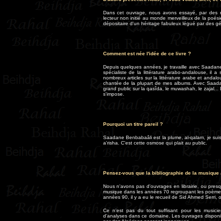
Dans cet ouvrage, nous avons essayé, par des rap
lecteur non initié au monde merveilleux de la poés
dépositaire d'un héritage fabuleux légué par des gén
Comment est née l'idée de ce livre ?
Depuis quelques années, je travaille avec Saadane 
spécialiste de la littérature arabo-andalouse, il a
nombreux articles sur la littérature arabe et andalo
chantée de la plupart de mes albums. Avec Saadane
grand public sur la qasîda, le muwashah, le zajal... 
s'impose.
Pourquoi un titre pareil ?
Saadane Benbabaâli est la plume, al-qalam, je suis 
a'risha. C'est cette osmose qui plait au public.
Pensez-vous que la bibliographie de la musique
Nous n'avons pas d'ouvrages en librairie, ou presque
musique dans les années 70 regroupant les poèmes c
années 90, il y a eu le recueil de Sid Ahmed Serri, 
Ce n'est pas du tout suffisant pour les musiciens
d'analyses dans ce domaine. Les ouvrages disponibl