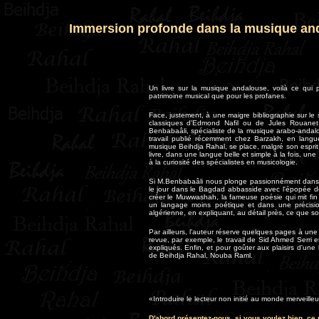
Immersion profonde dans la musique an
Un livre sur la musique andalouse, voilà ce qui p
patrimoine musical que pour les profanes.
Face, justement, à une maigre bibliographie sur le s
classiques d'Edmond Nafil ou de Jules Rouanet, 
Benbabaâli, spécialiste de la musique arabo-andalou
travail publié récemment chez Barzakh, en langue
musique Beihdja Rahal, se place, malgré son espri
livre, dans une langue belle et simple à la fois, un
à la curiosité des spécialistes en musicologie.
Si M.Benbabaâli nous plonge passionnément dans l
le jour dans le Bagdad abbasside avec l'épopée de
créer le Muwwashah, la fameuse poésie qui mit fin
un langage moins poétique et dans une précision 
algérienne, en expliquant, au détail près, ce que so
Par ailleurs, l'auteur réserve quelques pages à une
revue, par exemple, le travail de Sid Ahmed Serri
expliqués. Enfin, et pour goûter aux plaisirs d'une
de Beihdja Rahal, Nouba Raml.
«Introduire le lecteur non initié au monde merveill
D'abord présentez-nous, si vous voulez bien, ce 