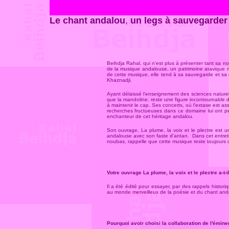
Le chant andalou
,
un legs à sauvegarder
Beihdja Rahal, qui n'est plus à présenter tant sa n
de la musique andalouse, un patrimoine atavique ric
de cette musique, elle tend à sa sauvegarde et sa 
Khaznadji.
Ayant délaissé l'enseignement des sciences naturell
que la mandoline, reste une figure incontournable 
à maintenir le cap. Ses concerts, où l'extase est a
recherches fructueuses dans ce domaine lui ont per
enchanteur de cet héritage andalou.
Son ouvrage, La plume, la voix et le plectre est 
andalouse avec son faste d'antan. Dans cet entretie
noubas, rappelle que cette musique reste toujours d
Votre ouvrage La plume, la voix et le plectre a-t-
Il a été édité pour essayer, par des rappels historiq
au monde merveilleux de la poésie et du chant and
Pourquoi avoir choisi la collaboration de l'émi