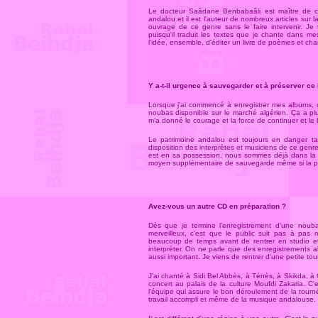
Le docteur Saâdane Benbabaâli est maître de conf
andalou et il est l'auteur de nombreux articles sur
ouvrage de ce genre sans le faire intervenir. Je
puisqu'il traduit les textes que je chante dans 
l'idée, ensemble, d'éditer un livre de poèmes et ch
Y a-t-il urgence à sauvegarder et à préserver ce
Lorsque j'ai commencé à enregistrer mes albums, c'é
noubas disponible sur le marché algérien. Ça a pl
m'a donné le courage et la force de continuer et 
Le patrimoine andalou est toujours en danger tant
disposition des interprètes et musiciens de ce genr
est en sa possession, nous sommes déjà dans la pr
moyen supplémentaire de sauvegarde même si la prio
Avez-vous un autre CD en préparation ?
Dès que je termine l'enregistrement d'une noub
merveilleux, c'est que le public suit pas à pas
beaucoup de temps avant de rentrer en studio et 
interpréter. On ne parle que des enregistrements al
aussi important. Je viens de rentrer d'une petite to
J'ai chanté à Sidi Bel Abbès, à Ténès, à Skikda, 
concert au palais de la culture Moufdi Zakaria. C'
l'équipe qui assure le bon déroulement de la tour
travail accompli et même de la musique andalouse. J