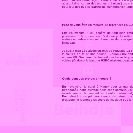
Il est différent d'une région à une autre. C'est le pu
aussi. J'ai rencontré des jeunes qui n'ont jamais é
pour leur dire que ce patrimoine leur appartient aussi
Pensez-vous être en mesure de reprendre en CD 
Etre en mesure ? Je l'espère de tout mon cœur
possession. Ce qui est sûr, c'est que je travaill
maîtres et professeurs des références dans ce genr
flambeau.
Je suis à mon 18e album en plus de l'ouvrage La plum
le soutien de toute une équipe : Zerrouki Bouabd
années 80. Saâdane Benbabaâli qui traduit la poési
voisins (Onda) et la banque HSBC m'aident beaucou
Quels sont vos projets en cours ?
En novembre, je serai à Nancy pour animer de
Benbabaâli, notre ouvrage édité chez Barzakh. J'ai
monde arabe, le second au Centre culturel al
Benbabaâli, nous préparons notre deuxième ouvrag
d'octobre, je reprends les cours de musique que je