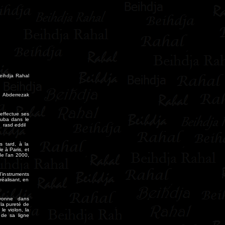
Beihdja Rahal
s Abderrezak
 effectue ses
nouba dans le
e rasd eddil
s tard, à la
e à Paris, et
de l'an 2000,
'instruments
réalisant, en
ayonne dans
 la pureté de
le violon, la
 de sa ligne