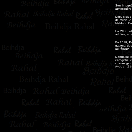
Son interpr
atmosphère 
Depuis plus
de musique e
Mahfoud Bou
En 2008, el
adultes, ama
En 2018, Kam
national des
au féminin",
L'andalou e
enregistré l
chasse gard
Avec un 2 è