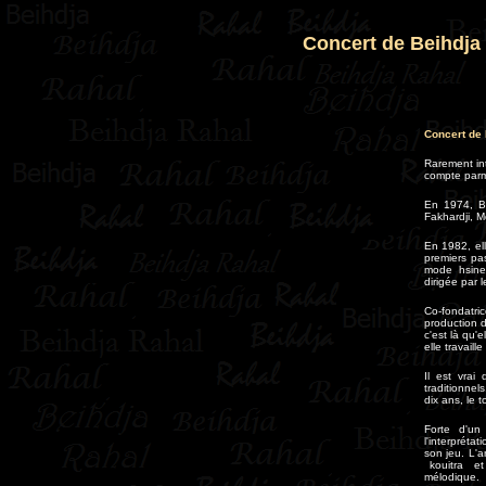
Concert de Beihdja
Concert de 
Rarement int
compte parmi
En 1974, Be
Fakhardji, 
En 1982, ell
premiers pas
mode hsine 
dirigée par 
Co-fondatri
production d
c'est là qu'
elle travail
Il est vrai
traditionnel
dix ans, le 
Forte d'un
l'interpréta
son jeu. L'a
kouitra et 
mélodique.