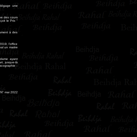
l dégage une
ne des cours
oit le Prix "
rument à des
019, l'office
hal un maitre
e dame ayant
rt, jusque-là
scographie :
" mai 2022