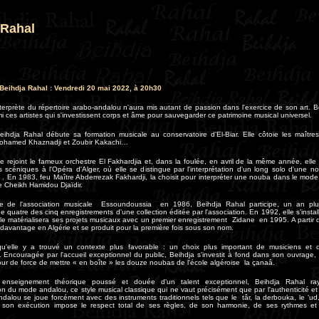
 Rahal
Beihdja Rahal : Vendredi 20 mai 2022, à 20h30
erprète du répertoire arabo-andalou n'aura mis autant de passion dans l'exercice de son art. 
 ces artistes qui s'investissent corps et âme pour sauvegarder ce patrimoine musical universel.
ihdja Rahal débute sa formation musicale au conservatoire d'El-Biar. Elle côtoie les maître
Mohamed Khaznadji et Zoubir Kakachi…
e rejoint le fameux orchestre El Fakhardjia et, dans la foulée, en avril de la même année, elle
 scéniques à l'Opéra d'Alger, où elle se distingue par l'interprétation d'un long solo d'une 
. En 1983, feu Maître Abderrezak Fakhardji, la choisit pour interpréter une nouba dans le mod
le Cheikh Hamidou Djaïdir.
ce de l'association musicale Essoundoussia en 1986, Beihdja Rahal participe, un an plu
e quatre des cinq enregistrements d'une collection éditée par l'association. En 1992, elle s'install
elle matérialisera ses projets musicaux avec un premier enregistrement Zidane en 1995. A partir 
le davantage en Algérie et se produit pour la première fois sous son nom.
 qu'elle y a trouvé un contexte plus favorable : un choix plus important de musiciens et d
s. Encouragée par l'accueil exceptionnel du public, Beihdja s'investit à fond dans son ouvrage, 
tour de force de mettre « en boîte » les douze noubas de l'école algéroise la çanaâ.
 enseignement théorique poussé et douée d'un talent exceptionnel, Beihdja Rahal r
tion du mode andalou, ce style musical classique qui ne vaut précisément que par l'authenticité et
ndalou se joue forcément avec des instruments traditionnels tels que le târ, la derbouka, le ‘ud, 
son exécution impose le respect total de ses règles, de son harmonie, de ses rythmes et