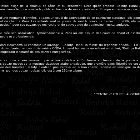
étation exige de la chaleur, de l'âme et du sentiment. Celle qu'en propose Beihdja Raha
émotionnelle qui a comblé le public à chacune de ses apparitions en Europe et dans le monde.
 d'une vingtaine d'années, et dans un souci de sauvegarde de ce patrimoine classique, elle don
t de chant à Paris. Les enfants sont sa priorité, ils sont la relève de demain. En 2006, elle reç
cebci " pour ses travaux de recherche et de sauvegarde du patrimoine musical andalou.
le créé son association Rythmeharmonie à Paris où elle assure des cours de chant et d'inst
teurs et professionnels.
el Bouchama lui consacre un ouvrage, "Beihdja Rahal, la félicité du répertoire andalou". En 2
 droits d'auteur et des droits voisins ONDA, lui rend hommage en éditant un coffret, "Beihdja Ra
 englobant la totalité de ses œuvres enregistrées.
st ici porté à son firmament par la voix cristalline et l'orchestre enchanteur de la premièr
es douze modes de la musique classique arabo-andalouse, une première dans l'histoire de cet a
ée des hommes. Beihdja n'entend pas s'arrêter en si bon chemin, comme en témoigne sa di
me tour des douze noubas, elle est à son 27ème album
.
"CENTRE CULTUREL ALGERIEN