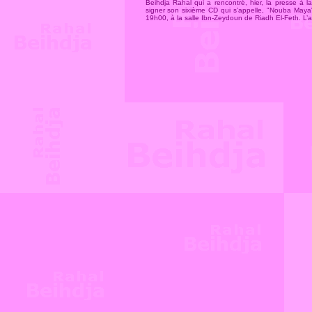
Beihdja Rahal qui a rencontré, hier, la presse à l
signer son sixième CD qui s’appelle, "Nouba Maya
19h00, à la salle Ibn-Zeydoun de Riadh El-Feth. L’a