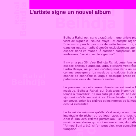
L
'
artiste signe un nouvel album
Beihdja Rahal est, sans exagération, une artiste pro
vient de signer la "Nouba Maya", et compte organi
Suivons un peu le parcours de cette femme, qui, c
dans un espace, jadis réservée exclusivement a
espace dans ce monde, ô combien compliqué, de l
andalouse, "version école algéroise".
Il n’y en a pas 36, c’est Beihdja Rahal, cette femm
espace artistique andalou, jadis, exclusivement r
Fadila Dziriya, ne pouvait qu’interpréter dans un c
comme sous-genre. La musique andalouse était a
chance de connaître la langue classique arabe et 
patrimoine vieux de plusieurs siècles.
Le parcours de cette jeune chanteuse est tout à fa
musique, Beihdja Rahal, qui était alors inconnue da
temps à "travailler". "Il m’a fallu plus de 21 ans d
ajoutant qu’elle en est à sa 7ème Nouba. La c
conserver, selon les critères et les normes de la m
des 24 existantes.
Le travail de mémoire qu’elle s’est assigné est, bie
intolérable de tricher ou de jouer avec une touch
c’est là l’un des critères primordiaux. De ce côt
musique andalouse qui sont encore en vie, dont Ahme
"Ahmed Serri a été, si l’on peut dire, mon conseille
française.