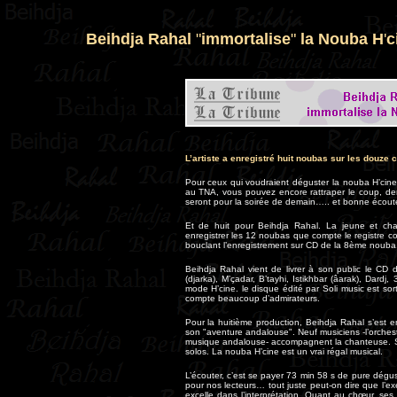
Beihdja Rahal
"
immortalise
"
la Nouba H
'
c
L’artiste a enregistré huit noubas sur les douze 
Pour ceux qui voudraient déguster la nouba H’cine
au TNA, vous pouvez encore rattraper le coup, dern
seront pour la soirée de demain….. et bonne écout
Et de huit pour Beihdja Rahal. La jeune et char
enregistrer les 12 noubas que compte le registre 
bouclant l’enregistrement sur CD de la 8ème nouba
Beihdja Rahal vient de livrer à son public le CD
(djarka), M’çadar, B’tayhi, Istikhbar (âarak), Dardj
mode H’cine. le disque édité par Soli music est sort
compte beaucoup d’admirateurs.
Pour la huitième production, Beihdja Rahal s’est
son "aventure andalouse". Neuf musiciens -l’orche
musique andalouse- accompagnent la chanteuse. Su
solos. La nouba H’cine est un vrai régal musical.
L’écouter, c’est se payer 73 min 58 s de pure dég
pour nos lecteurs… tout juste peut-on dire que l’e
excelle dans l’interprétation. Quant au chœur, ses