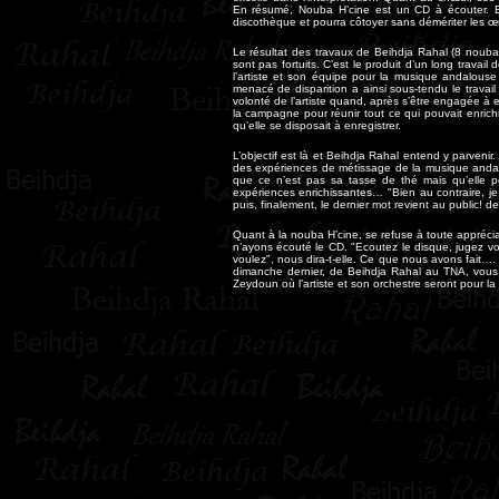
En résumé, Nouba H’cine est un CD à écouter. Et
discothèque et pourra côtoyer sans démériter les œ
Le résultat des travaux de Beihdja Rahal (8 noubas
sont pas fortuits. C’est le produit d’un long travail 
l’artiste et son équipe pour la musique andalouse 
menacé de disparition a ainsi sous-tendu le travail
volonté de l’artiste quand, après s’être engagée à 
la campagne pour réunir tout ce qui pouvait enrich
qu’elle se disposait à enregistrer.
L’objectif est là et Beihdja Rahal entend y parvenir.
des expériences de métissage de la musique andal
que ce n’est pas sa tasse de thé mais qu’elle pe
expériences enrichissantes… "Bien au contraire, je 
puis, finalement, le dernier mot revient au public! de
Quant à la nouba H’cine, se refuse à toute appréci
n’ayons écouté le CD. "Ecoutez le disque, jugez vo
voulez", nous dira-t-elle. Ce que nous avons fait….
dimanche dernier, de Beihdja Rahal au TNA, vous 
Zeydoun où l’artiste et son orchestre seront pour 