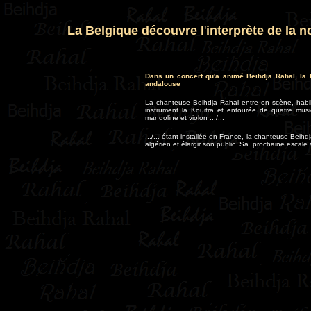
La Belgique découvre l
'
interprète de la 
Dans un concert qu'a animé Beihdja Rahal, la B
andalouse
La chanteuse Beihdja Rahal entre en scène, habil
instrument la Kouitra et entourée de quatre mus
mandoline et violon .../...
.../... étant installée en France, la chanteuse Beihd
algérien et élargir son public. Sa prochaine escale 