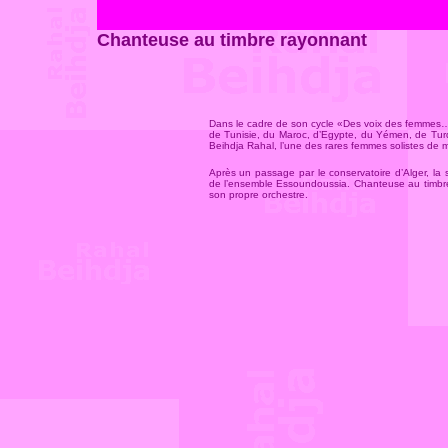
Chanteuse au timbre rayonnant
Dans le cadre de son cycle «Des voix des femmes…» 
de Tunisie, du Maroc, d’Egypte, du Yémen, de Turqui
Beihdja Rahal, l’une des rares femmes solistes de
Après un passage par le conservatoire d’Alger, la so
de l’ensemble Essoundoussia. Chanteuse au timbre 
son propre orchestre
.