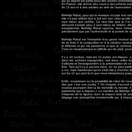
qui au départ est partie pour des études universitai
En France, elle donne des cours à des enfants avec
de 13 ans et à des adultes au sein de l'association 
Beihdja Rahal, pour qui la musique occupe tout son
elle n'a pas atteint tout à fait son but, celui qu'elle 
vaut mieux que j'arrête. Ça veut dire que je n'ai p
découvrir n'existe plus, il vaut mieux se retirer», 
exceptionnel, Beihdja Rahal rayonne dans l'inter
précisément que par l'authenticité et la pureté de s
Beihdja Rahal est l'interprète d'un genre musical a
de se livrer à la composition et à la création musical
je défends et qui me passionne et que je continue à
C'est un travail prenant et difficile qui me plaît, po
Il y a 24 noubas, mais les 12 autres ont disparu. L
dans les archives espagnoles, soit dans celles du
d'albums et l'enseignement à la préservation de ce
être. Tant qu'il n'y a aucune trace, on ne peut pa
a cru, mais maintenant qu'on s'est mis à chercher des
sur les 12 qui sont là et que nous interprétons jusqu'à
Enfin, s'exprimant sur la possibilité de créer de no
dire que c'est une nouba ? On s'inspire d'accord 
noubas pourraient être la 8e merveille du monde, il 
patrimoine qui a disparu.» La manière de Beihdja Ra
s'imposer de la rigueur, donc le respect total de s
dégage une atmosphère émotionnelle qui, à chacune