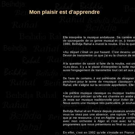
Mon plaisir est d'apprendre
Elle interprète la musique andalouse. Sa carrière e
de sauvegarde de ce genre musical et ce, à travers
1980, Beihdja Rahal a investi la nouba. D'où la ques
«Au départ c'était un pur hasard. C'est devenu un
Devoir de transmettre ce que j'ai eu la chance de re
A la question de savoir si faire de la nouba, est
«Les deux. Il y a le plaisir d'interpréter la belle
aussi l'engagement de transmettre tout cet art aux 
De l'avis de certains, il est préférable de désig
penchent pour le terme de «musique classique» o
Rahal, elle s'aligne sur la seconde appellation. Elle
«Je préfère musique classique ou musique traditi
France pour préciser qu'elle est chantée en arab
Je reste sur musique traditionnelle pour éviter d
Nous avons une musique très particulière, je souhaite
Beihdja Rahal vit en France depuis plusieurs années
vous ne vivez pas une absence, une rupture ? «Pas d
que je me ressource, c'est en Algérie que je continu
avec mon orchestre à Alger et c'est avec lui q
programmes que nous présentons au final au publi
En effet, c'est en 1992 qu'elle s'installe en France