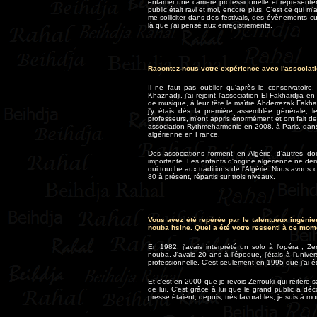
entamer une carrière professionnelle et représenter
public était ravi et moi, encore plus. C'est ce qui
me solliciter dans des festivals, des évènements cul
là que j'ai pensé aux enregistrements.
Racontez-nous votre expérience avec l'associati
Il ne faut pas oublier qu'après le conservatoir
Khaznadji, j'ai rejoint l'association El-Fakhardjia
de musique, à leur tête le maître Abderrezak Fakha
j'y étais dès la première assemblée générale,
professeurs, m'ont appris énormément et ont fait de 
association Rythmeharmonie en 2008, à Paris, dans
algérienne en France.
Des associations forment en Algérie, d'autres do
importante. Les enfants d'origine algérienne ne dem
qui touche aux traditions de l'Algérie. Nous avo
80 à présent, répartis sur trois niveaux.
Vous avez été repérée par le talentueux ingénie
nouba hsine. Quel a été votre ressenti à ce mome
En 1982, j'avais interprété un solo à l'opéra , Z
nouba. J'avais 20 ans à l'époque, j'étais à l'unive
professionnelle. C'est seulement en 1995 que j'ai 
Et c'est en 2000 que je revois Zerrouki qui réitère sa
de lui. C'est grâce à lui que le grand public a déc
presse étaient, depuis, très favorables, je suis à m