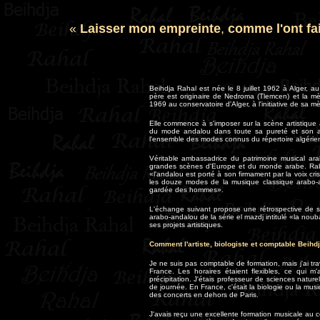
«
Laisser mon empreinte
,
comme l'ont fa
Beihdja Rahal est née le 8 juillet 1962 à Alger, 
père est originaire de Nedroma (Tlemcen) et la mè
1969 au conservatoire d'Alger, à l'initiative de sa m
Elle commence à s'imposer sur la scène artistique 
du mode andalou dans toute sa pureté et son a
l'ensemble des modes connus du répertoire algérie
Véritable ambassadrice du patrimoine musical ara
grandes scènes d'Europe et du monde arabe. Rab
«l'andalou est porté à son firmament par la voix cri
les douze modes de la musique classique arabo-an
gardée des hommes».
L'échange suivant propose une rétrospective de 
arabo-andalou de la série el mazdj intitulé «la nou
ses projets artistiques.
Comment l'artiste, biologiste et comptable Beihd
Je ne suis pas comptable de formation, mais j'ai t
France. Les horaires étaient flexibles, ce qui m
précipitation. J'étais professeur de sciences natur
de journée. En France, c'était la biologie ou la mu
des concerts en dehors de Paris.
J'avais reçu une excellente formation musicale au c