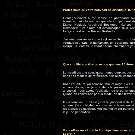
Parlez-nous de votre nouveau-né artistique, la 
L'enregistrement a été réalisé en partenariat 
talentueux et chevronnés qui m'accompagnent de
Djamel Kebladj, Abdelhadi Boukoura, Mansour 
Mokeddem. Cet album est accompagné d'un livre 
français, réalisé par Rassim Bekhechi.
J'ai interprété un mceddar kayf an yatibou, un btai
youdaradjou dardj el hamamate, un deuxième insir
moujib. J'ai entamé le chant par un tchambar et ya qa
Que signifie son titre, et est-ce que ses 10 titr
Le mezdj est une combinaison entre deux modes qu'o
dans nos recueils de références, tels al-muwashahat
Dans cet album, j'ai combiné raml el maya avec le
aucune liberté, car je suis dans la préservatio
ancestral, nous avons l'obligation de le transmettr
Quand on commence par un mode, on doit termine
Il y a toujours un message et le principal reste 
années, j'ai choisi de me consacrer à la transmiss
les ateliers de musique. Mes maîtres m'ont transmis 
la jeune génération.
Vous offrez un véritable florilège d'émotions à vos
secret ?