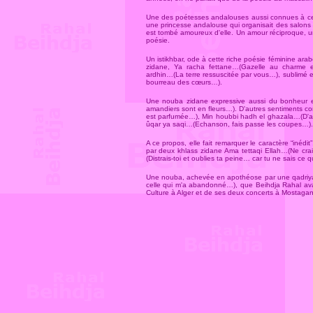
Une des poétesses andalouses aussi connues à cet
une princesse andalouse qui organisait des salons li
est tombé amoureux d'elle. Un amour réciproque, 
poésie.
Un istikhbar, ode à cette riche poésie féminine ara
zidane, Ya racha fettane…(Gazelle au charme 
ardhin…(La terre ressuscitée par vous…), sublimé 
bourreau des cœurs…).
Une nouba zidane expressive aussi du bonheur 
amandiers sont en fleurs…). D'autres sentiments cont
est parfumée…), Min houbbi hadh el ghazala…(D'amo
ûqar ya saqi…(Echanson, fais passe les coupes…).
A ce propos, elle fait remarquer le caractère “inédit
par deux khlass zidane Ama tettaqi Ellah…(Ne cr
(Distrais-toi et oublies ta peine… car tu ne sais ce
Une nouba, achevée en apothéose par une qadriy
celle qui m'a abandonné…), que Beihdja Rahal avait 
Culture à Alger et de ses deux concerts à Mostag