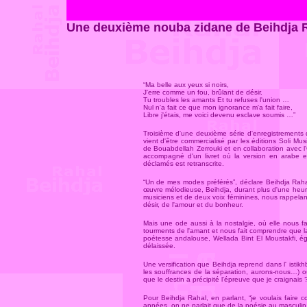
Une deuxième nouba zidane de Beihdja R
“Ma belle aux yeux si noirs,
J'erre comme un fou, brûlant de désir.
Tu troubles les amants Et tu refuses l'union …
Nul n'a fait ce que mon ignorance m'a fait faire,
Libre j'étais, me voici devenu esclave soumis …”
Troisième d'une deuxième série d'enregistrements
vient d'être commercialisé par les éditions Soli Musi
de Bouabdellah Zerrouki et en collaboration avec l'
accompagné d'un livret où la version en arabe e
déclamés est retranscrite.
“Un de mes modes préférés”, déclare Beihdja Rahal
œuvre mélodieuse, Beihdja, durant plus d'une heu
musiciens et de deux voix féminines, nous rappelan
désir, de l'amour et du bonheur.
Mais une ode aussi à la nostalgie, où elle nous fai
tourments de l'amant et nous fait comprendre que 
poétesse andalouse, Wellada Bint El Moustakfi, ég
délaissée.
Une versification que Beihdja reprend dans l' isti
les souffrances de la séparation, aurons-nous…) où 
que le destin a précipité l'épreuve que je craignais 
Pour Beihdja Rahal, en parlant, “je voulais faire
années, on ne parlait que de la poésie au masculin a