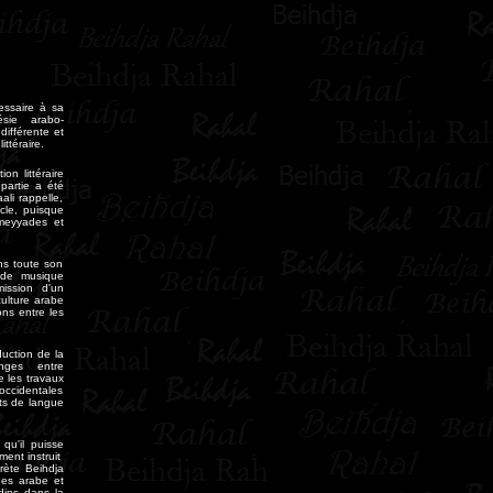
essaire à sa
ésie arabo-
différente et
ttéraire.
n littéraire
partie a été
li rappelle,
cle, puisque
Omeyyades et
ns toute son
 de musique
mission d'un
culture arabe
ons entre les
duction de la
hanges entre
e les travaux
occidentales
nts de langue
qu'il puisse
ment instruit
prète Beihdja
ues arabe et
rdins dans la