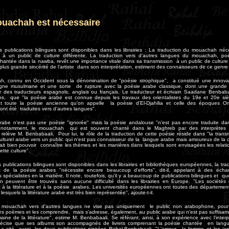
ouachah est nécessaire
 publications bilingues sont disponibles dans les librairies : La traduction du mouachah néc
n à un public de culture différente.
La traduction vers d'autres langues du mouachah, po
antée dans la nawba, revêt une importance vitale dans sa transmission à un public de culture 
lus grande sincérité de l'artiste dans son interprétation, estiment des connaisseurs de ce genre li
, connu en Occident sous la dénomination de "poésie strophique", a constitué une innovatio
gne musulmane et une sorte de rupture avec la poésie arabe classique, dont une grande 
r des traducteurs espagnols, anglais ou français. Le traducteur et écrivain Saadane Benbabaa
s, que "la poésie arabe est connue depuis les travaux des orientalistes du 19e et 20e siè
t toute la poésie ancienne qu'on appelle la poésie d'El-Djahilia et celle des époques 
nt été traduites vers d'autres langues".
rabe n'est pas une poésie "ignorée" mais la poésie andalouse "n'est pas encore traduite da
é", notamment, le mouachah qui est souvent chanté dans le Maghreb par des interprètes
relève M. Benbabaali. Pour lui, le rôle de la traduction de cette poésie réside dans "la trans
ulturel arabe vers un public qui n'est pas connaisseur de la langue arabe mais amoureux de la 
ait bien pouvoir connaître les thèmes et les manières dans lesquels sont envisagées les relati
tte culture".
publications bilingues sont disponibles dans les librairies et bibliothèques européennes, la tra
 et de la poésie arabes "nécessite encore beaucoup d'efforts", dit-il, appelant à des éc
es spécialistes en la matière. Il note, toutefois, qu'il y a beaucoup de publications bilingues et qu
on peuvent être trouvés sans aucune difficulté dans les librairies en Europe. "Les sociétés 
t à la littérature et à la poésie arabes. Les universités européennes ont toutes des départeme
squels la littérature arabe est très bien représentée", ajoute-t-il.
e mouachah vers d'autres langues ne vise pas uniquement le public non arabophone, pour 
s poèmes et les comprendre, mais s'adresse, également, au public arabe qui n'est pas suffisam
ine de la littérature", estime M. Benbabaali. Se référant, ainsi, à son expérience avec l'inter
récise que ses albums son accompagnés de livrets comprenant la poésie chantée en lang
l a cité, aussi, les deux publications signées Rahal-Benbabaali, "L'amour, la femme et les ja