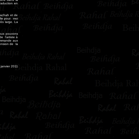
raduction en
uachah et de
fie pour moi
rès large. La
nous pouvons
e l'artiste à
ecommande aux
ension de la
janvier 2011