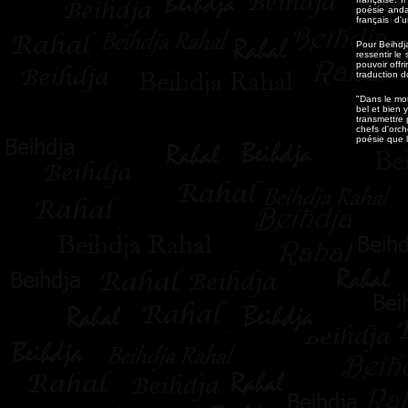
poésie anda
français d'
Pour Beihdj
ressentir l
pouvoir offr
traduction do
"Dans le mo
bel et bien 
transmettre 
chefs d'orc
poésie que l