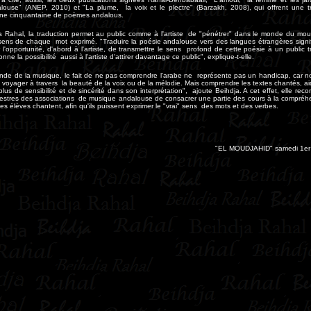
louse" (ANEP, 2010) et "La plume, la voix et le plectre" (Barzakh, 2008), qui offrent une t
une cinquantaine de poèmes andalous.
a Rahal, la traduction permet au public comme à l'artiste de "pénétrer" dans le monde du mo
e sens de chaque mot exprimé. "Traduire la poésie andalouse vers des langues étrangères signi
ir l'opportunité, d'abord à l'artiste, de transmettre le sens profond de cette poésie à un public t
nne la possibilité aussi à l'artiste d'attirer davantage ce public", explique-t-elle.
nde de la musique, le fait de ne pas comprendre l'arabe ne représente pas un handicap, car 
y voyager à travers la beauté de la voix ou de la mélodie. Mais comprendre les textes chantés, aid
plus de sensibilité et de sincérité dans son interprétation", ajoute Beihdja. A cet effet, elle r
hestres des associations de musique andalouse de consacrer une partie des cours à la compréh
es élèves chantent, afin qu'ils puissent exprimer le "vrai" sens des mots et des verbes
.
"EL MOUDJAHID" samedi 1er 