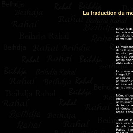
La traduction du m
Même si des
transmissio
andalouse ch
permet une p
Le mouachah
dans l'Espa
traduite pa
dans ce sen
pratiquemen
Abbassides o
La poésie a
intégralit
andalouse, 
patrimoine c
et qui voudr
gens dans ce
Même si des 
littérature
universitair
de traducti
s'intéressen
arabe dans le
"Traduire l
accéder à ce
dans le doma
Rahal, il p
française. I