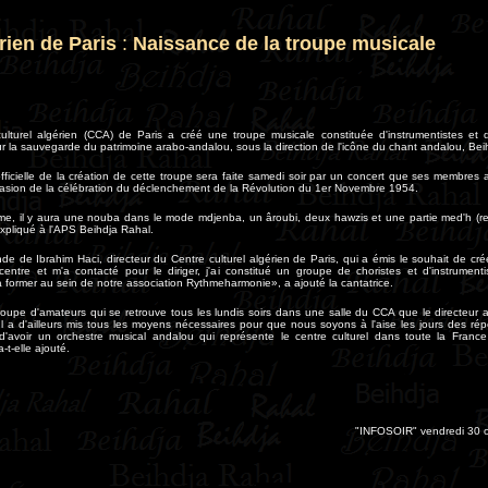
érien de Paris
:
Naissance de la troupe musicale
ulturel algérien (CCA) de Paris a créé une troupe musicale constituée d'instrumentistes et d
 la sauvegarde du patrimoine arabo-andalou, sous la direction de l'icône du chant andalou, Bei
ficielle de la création de cette troupe sera faite samedi soir par un concert que ses membres
casion de la célébration du déclenchement de la Révolution du 1er Novembre 1954.
e, il y aura une nouba dans le mode mdjenba, un âroubi, deux hawzis et une partie med'h (rel
expliqué à l'APS Beihdja Rahal.
e de Ibrahim Haci, directeur du Centre culturel algérien de Paris, qui a émis le souhait de crée
entre et m'a contacté pour le diriger, j'ai constitué un groupe de choristes et d'instrumenti
former au sein de notre association Rythmeharmonie», a ajouté la cantatrice.
oupe d'amateurs qui se retrouve tous les lundis soirs dans une salle du CCA que le directeur 
 Il a d'ailleurs mis tous les moyens nécessaires pour que nous soyons à l'aise les jours des rép
t d'avoir un orchestre musical andalou qui représente le centre culturel dans toute la Fran
a-t-elle ajouté
.
"INFOSOIR" vendredi 30 