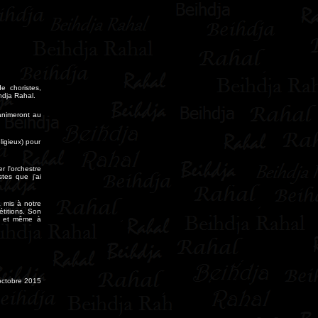
e choristes,
hdja Rahal.
 animeront au
igieux) pour
r l'orchestre
stes que j'ai
a mis à notre
étitions.
Son
ce et même à
octobre 2015