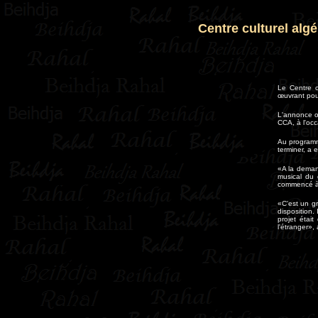
Centre culturel alg
Le Centre c
œuvrant pour
L'annonce of
CCA, à l'oc
Au programm
terminer, a 
«A la demand
musical du c
commencé à 
«C'est un gr
disposition.
projet étai
l'étranger», 