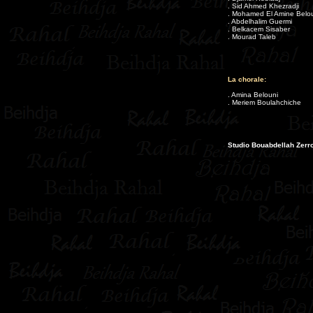
. Sid Ahmed Khezradji
. Mohamed El Amine Belo
. Abdelhalim Guermi
. Belkacem Sisaber
. Mourad Taleb
La chorale:
. Amina Belouni
. Meriem Boulahchiche
Studio Bouabdellah Zerro