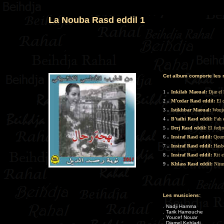
La Nouba Rasd eddil 1
Cet album comporte les 
.
1
Inkilab Maoual:
Djar el 
.
2
M’cedar Rasd eddil:
El d
.
3
Istikhbar Maoual:
Woujo
.
4
B’taïhi Rasd eddil:
Fah e
.
5
Derj Rasd eddil:
El fedjr
.
6
Insiraf Rasd eddil:
Qoum 
.
7
Insiraf Rasd eddil:
Hasbe
.
8
Insiraf Rasd eddil:
Rit e
.
9
Khlass Rasd eddil:
Niran
Les musiciens:
. Nadji Hamma
. Tarik Hamouche
. Youcef Nouar
. Djamel Kebladj