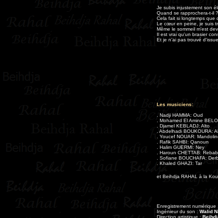
Je subis injustement son é
Quand se rapprochera-t-il 
Cela fait si longtemps que
Le cœur en peine, je suis t
Même le sommeil m'est deven
Il est vrai qu'un brasier c
Et je n'ai pas trouvé d'issu
Les musiciens:
. Nadji HAMMA: Oud
. Mohamed El Amine BELO
. Djamel KEBLADJ: Alto
. Abdelhadi BOUKOURA: Al
. Youcef NOUAR: Mandolin
. Rafik SAHBI: Qanoun
. Halim GUERMI: Ney
. Haroun CHETTAB: Rebab
. Sofiane BOUCHAFA: Der
. Khaled GHAZI: Tar
et Beihdja RAHAL à la Koui
Enregistrement numérique 
Ingénieur du son :
Walid N
Direction artistique :
Beihdj