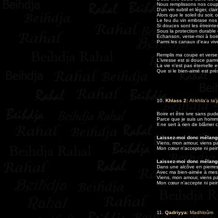
Nous remplissons nos cou
D'un vin subtil et léger, clai
Alors que le soleil du soir,
Le feu du vin embrase nos
Si douces sont les étreintes,
Sous la protection durable
Echanson, verse-moi à boir
Parmi les canaux d'eau viv
Remplis ma coupe et verse 
L'ivresse est si douce parmi
La vie n'est pas éternelle e
Que si le bien-aimé est pré
10.
Khlass 2:
Al-khila'a ta'
Boire et être ivre sans pudeu
Parce que je suis un homm
Il ne sert à rien de blâmer c
Laissez-moi donc mélang
Viens, mon amour, viens par
Mon cœur n'accepte ni pei
Laissez-moi donc mélang
Dans une alcôve en pierres
Avec ma bien-aimée à mes 
Viens, mon amour, viens par
Mon cœur n'accepte ni pei
11.
Qadriyya:
Madhloûm