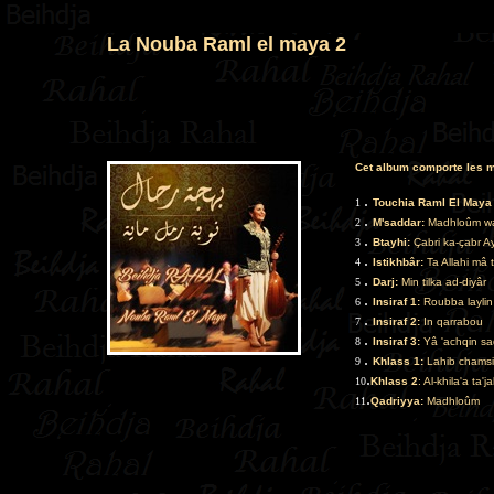
La Nouba Raml el maya 2
Cet album comporte les m
.
1
Touchia Raml El Maya
.
2
M'saddar:
Madhloûm wa
.
3
Btayhi:
Çabri ka-çabr A
.
4
Istikhbâr:
Ta Allahi mâ t
.
5
Darj:
Min tilka ad-diyâr
.
6
Insiraf 1:
Roubba laylin
.
7
Insiraf 2:
In qarrabou
.
8
Insiraf 3:
Yâ 'achqin sa
.
9
Khlass 1:
Lahib chamsi
.
10
Khlass 2
: Al-khila'a ta'j
.
11
Qadriyya:
Madhloûm