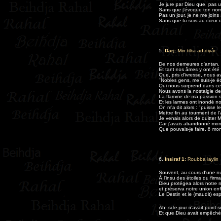
Je jure par Dieu que, pas un
Sans que j'évoque ton nom 
Pas un jour, je ne me joins
Sans que tu sois au cœur 
5.
Darj:
Min tilka ad-diyâr
De nos demeures d'antan, 
Et tant nos âmes y ont été
Que, pris d'ivresse, nous avo
"Nobles gens, me suis-je éc
Qui nous surprend dans ce
Nous avons la nostalgie de
La flamme de ma passion s'e
Et les larmes ont inondé n
On m'a dit alors : "puisse l
Mettre fin au tourment de l'
Je venais alors de quitter 
Car j'avais abandonné mo
Que pouvais-je faire, ô mo
6.
Insiraf 1:
Roubba laylin
Souvent, au cours d'une nui
À l'insu des étoiles du firm
Dieu protégea alors notre n
et préserva notre union enf
Le Destin et le (maudit) esp
Ah! si le jour n'avait point 
Et que Dieu avait empêché 