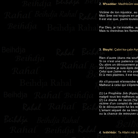
2.
M'saddar
:
Madhloûm wa
Victime de ton injustice, a
Mon âme est toujours en pe
Il est vrai que, parmi toute
Par Dieu, je t'ai installée
Mais tu éteindras les flamme
3.
Btayhi:
Çabri ka-çabr A
Rien d'autre (dans ma souff
Si ce n'est une patience c
Ou alors un dénouement par
Ah! Comme je suis épris d
Celui que j'aime ne m'a poin
Et à mes plaintes, il est tou
Ah s'il pouvait m'entendre 
Malheur à celui qui s'éprend
(1) Le Prophète Job (Ayyou
malgré tous les malheurs qu
(2) Le drame de Jacob (Ya'
victime d'un complot de ses 
Et le dénouement fut les ret
L'amant séparé de sa bien-
ou la chance de retrouver u
4.
Istikhbâr:
Ta Allahi mâ ta