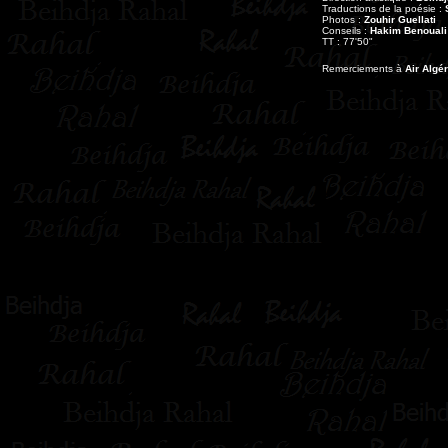
Traductions de la poésie :
Photos :
Zouhir Guellati
Conseils :
Hakim Benouali
TT : 77'50"
Remerciements à
Air Algér