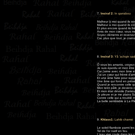
7.
Insiraf 2:
In qarrabou
Malheur à moi quand ils so
Malheur à moi quand ils s'é
Et plus encore quand ils fr
Amis de mon cœur, vous mo
Soyez cléments et revenez
Car, plus que tout, je crain
8.
Insiraf 3:
Yâ 'achqin sa
Ô vous les amants, croyez-
Je suis éperdu et mon être 
Car j'aime avec mon âme et
J'ai un cœur qui frémit d'a
Et une âme faite pour suppo
Une âme qui fond en prése
Quand je rencontre celle qu
Mon teint pâlit, je deviens 
Et mon état dévoile (l'amour
Je pleure et je me plains S
Contre celle qui a troublé m
La belle semblable à La Pl
9.
Khlass1:
Lahib chamsi
Le soleil flamboie parmi le
Tel de l'or natif en feu.
L'eau vive coule dans les 