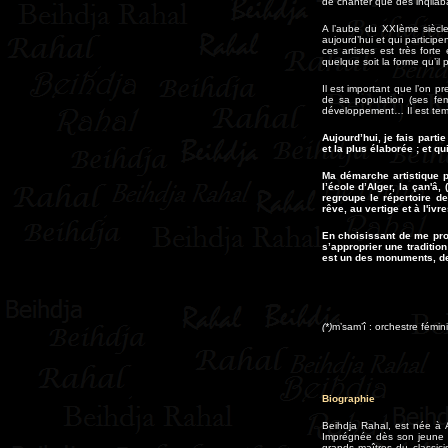
de chanter que des inqilab
A l’aube du XXIème siècle
aujourd’hui et qui particip
ces artistes est très fort
quelque soit la forme qu’il 
Il est important que l’on p
de sa population (ses fe
développement… Il est tem
Aujourd’hui, je fais part
et la plus élaborée ; et q
Ma démarche artistique p
l’école d’Alger, la çan'
regroupe le répertoire de
rêve, au vertige et à I'iv
En choisissant de me pro
s’approprier une traditi
est un des monuments, de 
(*)
m’sam’î : orchestre fémin
Biographie
Beihdja Rahal, est née à 
Imprégnée dès son jeune â
grands maîtres du classic