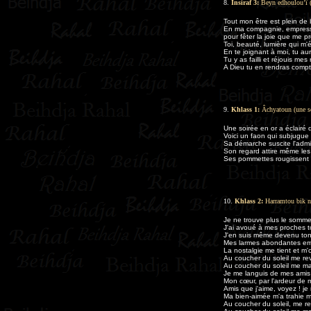
8.
Insiraf 3:
Beyn edhoulou’î (
Tout mon être est plein de 
En ma compagnie, empresse
pour fêter la joie que me 
Toi, beauté, lumière qui m'
En te joignant à moi, tu au
Tu y as failli et réjouis mes 
A Dieu tu en rendras compt
9.
Khlass 1:
Âchyatoun (une so
Une soirée en or a éclairé 
Voici un faon qui subjugue 
Sa démarche suscite l'admi
Son regard attire même les
Ses pommettes rougissent 
10.
Khlass 2:
Harramtou bik no
Je ne trouve plus le somme
J'ai avoué à mes proches to
J'en suis même devenu ton
Mes larmes abondantes emp
La nostalgie me tient et m'o
Au coucher du soleil me re
Au coucher du soleil me m
Je me languis de mes amis e
Mon cœur, par l'ardeur de
Amis que j'aime, voyez ! je
Ma bien-aimée m'a trahie 
Au coucher du soleil, me r