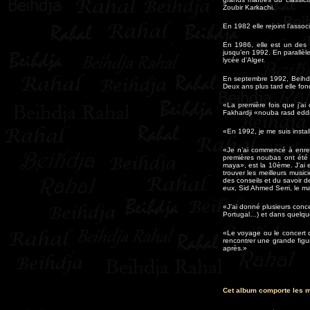
Zoubir Karkachi.
En 1982 elle rejoint l’assoc
En 1986, elle est un des
jusqu’en 1992. En parallèle
lycée d’Alger.
En septembre 1992, Beihdja
Deux ans plus tard elle fo
«La première fois que j’a
Fakhardji «nouba rasd eddi
«En 1992, je me suis instal
«Je n’ai commencé à enregi
premières noubas ont été 
maya», est la 10ème. J’ai eu
trouver les meilleurs music
des conseils et du savoir de
eux, Sid Ahmed Serri, le maî
«J’ai donné plusieurs conce
Portugal…) et dans quelqu
«Le voyage ou le concert q
rencontrer une grande figu
après.»
Cet album comporte les m