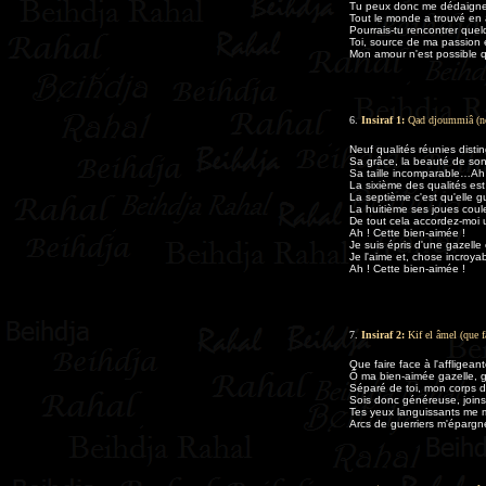
Tu peux donc me dédaigner 
Tout le monde a trouvé en 
Pourrais-tu rencontrer que
Toi, source de ma passion 
Mon amour n'est possible q
6.
Insiraf 1:
Qad djoummiâ (neu
Neuf qualités réunies disti
Sa grâce, la beauté de so
Sa taille incomparable…Ah 
La sixième des qualités est 
La septième c'est qu'elle gu
La huitième ses joues coul
De tout cela accordez-moi 
Ah ! Cette bien-aimée !
Je suis épris d'une gazelle
Je l'aime et, chose incroya
Ah ! Cette bien-aimée !
7.
Insiraf 2:
Kif el âmel (que f
Que faire face à l'affligea
Ô ma bien-aimée gazelle, g
Séparé de toi, mon corps dé
Sois donc généreuse, joins-
Tes yeux languissants me ma
Arcs de guerriers m'épargn