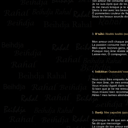
Ton amour me consume alor
Je ne suis épris que de toi
Je me meurs lorsque je te v
Viens à moi avec tes beaux 
Ô pommettes couleur de fle
Sous tes beaux sourcils do
3.
B’taîhi:
Houbbi houbbi (mon
Mon amour croît chaque jo
La passion consume mon 
Mon esprit, bonnes gens, 
Puisque mon âme résiste à 
Laisse-moi, Ô compagnon,
4.
Istikhbar:
Ouatamalek’toum 
Vous vous êtes emparés de
De mon âme, de mes entrail
Vous m'avez égaré dans vo
Si bien que je ne me retrou
Vous m'avez bien recomman
Hélas ! mes larmes abondan
5.
Dardj:
Men yaqoullek (quico
Quiconque te dit que son a
Ne dit que mensonge.
La coupe de ton amour est 