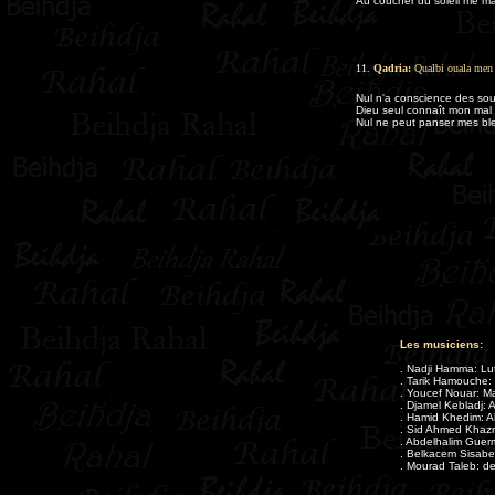
Au coucher du soleil me m
11.
Qadria:
Qualbi ouala men 
Nul n'a conscience des so
Dieu seul connaît mon mal
Nul ne peut panser mes ble
Les musiciens:
. Nadji Hamma: Lu
. Tarik Hamouche: 
. Youcef Nouar: M
. Djamel Kebladj: A
. Hamid Khedim: A
. Sid Ahmed Khazra
. Abdelhalim Guermi
. Belkacem Sisaber
. Mourad Taleb: d