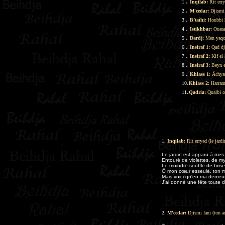
.
1
Inqilab:
Rit erry
.
2
M'cedar:
Djismi 
.
3
B’taîhi:
Houbbi h
.
4
Istikhbar:
Ouatam
.
5
Dardj:
Men yaqou
.
6
Insiraf 1:
Qad djo
.
7
Insiraf 2:
Kif el 
.
8
Insiraf 3:
Beyn ed
.
9
Khlass 1:
Âchyat
.
10
Khlass 2:
Harramt
.
11
Qadria:
Qualbi ou
1.
Inqilab:
Rit erryad (le jardi
Le jardin est apparu à mes 
Entouré de violettes, de my
Le moindre souffle de bris
Ô mon cœur esseulé, ton m
Mais voici qu'en ma demeure
J'ai donné une fête toute 
2.
M'cedar:
Djismi fani (ton 