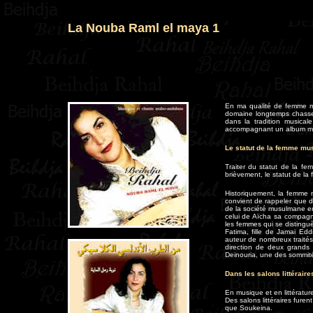
La Nouba Raml el maya 1
En ma qualité de femme mu
domaine longtemps chasse
dans la tradition musica
accompagnant un album mu
Le statut de la femme mu
Traiter du statut de la fe
brièvement, le statut de l
Historiquement, la femme m
convient de rappeler que dè
de la société musulmane en
celui de Aïcha sa compagn
les femmes qui se distinguè
Fatima, fille de Jamai Ed
auteur de nombreux traités
direction de deux grands 
Deinouria, une des sommit
Dans les salons littérair
En musique et en littératur
Des salons littéraires furen
que Soukeina.