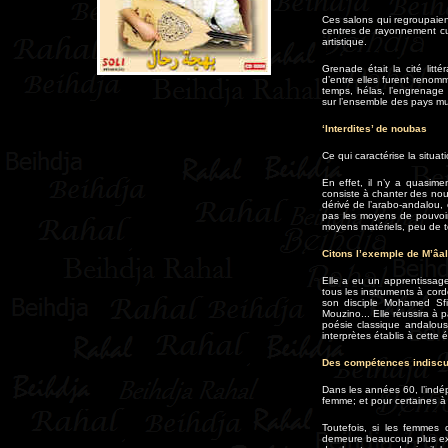
Ces salons qui regroupaien
centres de rayonnement cul
artistique.
Grenade était la cité litt
d’entre elles furent renom
temps, hélas, l’engrenage
sur l’ensemble des pays 
‘Interdites’ de noubas
Ce qui caractérise la situ
En effet, il n’y a quasim
consiste à chanter des no
dérivé de l’arabo-andalou,
pas les moyens de pouvoir
moyens matériels, peu de te
Citons l’exemple de M’âa
Elle a eu un apprentissag
tous les instruments à co
son disciple Mohamed Sfin
Mouzino... Elle réussira à 
poésie classique andalous
interprètes établis à cette
Des compétences indiscu
Dans les années 60, l’indépe
femme; et pour certaines à l
Toutefois, si les femmes o
demeure beaucoup plus exig