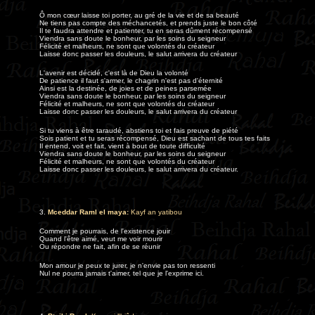
Ô mon cœur laisse toi porter, au gré de la vie et de sa beauté
Ne tiens pas compte des méchancetés, et prends juste le bon côté
Il te faudra attendre et patienter, tu en seras dûment récompensé
Viendra sans doute le bonheur, par les soins du seigneur
Félicité et malheurs, ne sont que volontés du créateur
Laisse donc passer les douleurs, le salut arrivera du créateur
L'avenir est décidé, c'est là de Dieu la volonté
De patience il faut s'armer, le chagrin n'est pas d'éternité
Ainsi est la destinée, de joies et de peines parsemée
Viendra sans doute le bonheur, par les soins du seigneur
Félicité et malheurs, ne sont que volontés du créateur
Laisse donc passer les douleurs, le salut arrivera du créateur
Si tu viens à être taraudé, abstiens toi et fais preuve de piété
Sois patient et tu seras récompensé, Dieu est sachant de tous tes faits
Il entend, voit et fait, vient à bout de toute difficulté
Viendra sans doute le bonheur, par les soins du seigneur
Félicité et malheurs, ne sont que volontés du créateur
Laisse donc passer les douleurs, le salut arrivera du créateur
.
3.
Mceddar Raml el maya
:
Kayf an yatibou
Comment je pourrais, de l'existence jouir
Quand l'être aimé, veut me voir mourir
Ou répondre ne fait, afin de se réunir
Mon amour je peux te jurer, je n'envie pas ton ressenti
Nul ne pourra jamais t'aimer, tel que je l'exprime ici
.