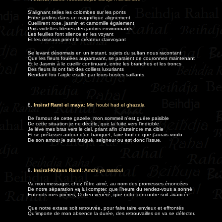
S'alignant telles les colombes sur les ponts
Entre jardins dans un magnifique alignement
Cueillirent rose, jasmin et camomille également
Puis violettes bleues des jardins environnants
Les feuilles font silence en les voyant
Et les oiseaux prient le créateur clairvoyant
Se levant désormais en un instant, sujets du sultan nous racontant
Que les fleurs foulées auparavant, se paraient de couronnes maintenant
Et le Jasmin à le cueillir continuant, entre les branches et les troncs
Des fleurs ils ont fait des colliers luxuriants
Rendant fou l'aigle exalté par leurs bustes saillants
.
8.
Insiraf Raml el maya
: Min houbi had el ghazala
De l'amour de cette gazelle, mon sommeil n'est guère paisible
De cette situation je ne décèle, que la fuite vers l'indicible
Je lève mes bras vers le ciel, priant afin d'atteindre ma cible
Et se prélasser autour d'un banquet, faire tout ce que j'aurais voulu
De son amour je suis fatigué, seigneur ou est donc l'issue
.
9.
Insiraf-Khlass Raml
:
Amchi ya rassoul
Va mon messager, chez l'être aimé, au nom des promesses énoncées
De notre séparation va lui compter, que l'heure du rendez-vous a sonné
Entends mes prières, Ô dieu vénéré, que notre rencontre soit avancée
Que notre extase soit retrouvée, pour faire taire envieux et effrontés
Qu'importe de mon absence la durée, des retrouvailles on va se délecter.