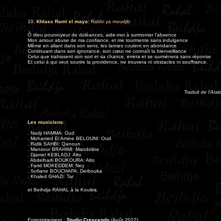
10.
K
hlass Raml el maya:
Rabbi ya moudjib
Ô dieu pourvoyeur de doléances, aide-moi à surmonter l'absence
Mon amour abuse de ma confiance, et me tourmente sans indulgence
Même en allant dans son sens, les larmes coulent en abondance
Continuant dans son ignorance, son cœur ne connaît la bienveillance
Celui que trahissent son sort et sa chance, errera et se surmènera sans réponse
Et celui à qui veut sourire la providence, ne trouvera ni obstacles ni souffrance.
T
raduit de l'Ara
Les musiciens:
. Nadji HAMMA: Oud
. Mohamed El Amine BELOUNI: Oud
. Rafik SAHBI: Qanoun
. Mansour BRAHIMI: Mandoline
. Djamel KEBLADJ: Alto
. Abdelhadi BOUKOURA: Alto
. Farid MOKEDDEM: Ney
. Sofiane BOUCHAFA: Derbouka
. Khaled GHAZI: Tar
et Beihdja RAHAL à la Kouitra.
Enregistrement :
Studio Crescendo
(Août 2022)