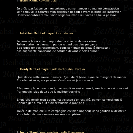
4.
Btaihi Raml
:
Kawani l'biâd
Je brûle par l'absence mon seigneur, et mon amour ne montre compassion
Je ne trouve le sommeil mon seigneur, debout devant la porte de l'aspiration
Comment oublier l'amour mon seigneur, mon Dieu faites naître la passion.
5.
Istikhbar Raml el maya:
Afdi habiban
Je vénère là un amant, répondant à chacun de mes élans
Tel un glaive me blessant, par un regard des plus perçants
Ses joues rondes ressemblant, sous son grain de beauté étincelant
A la supériorité soi-disant, de saturne devant le soleil brillant.
6.
Derdj Raml el maya:
Ladhali chourbou l'âchya
Quel délice cette soirée, dans ce Riyad de l'Élysée, oyant le rossignol claironner
Et celle colombe, ma passion s'embrase et je succombe
Elle prend place devant moi, mon esprit se met en émoi, son écume est pour moi
Par entrain, plus doux que le meilleur des vins
Émue elle emplit mon godet, ma tristesse s'en est allé, et mon sommeil oublié
Bonnes gens, ma nuit était semblable à mille ans
Toi élue de mon cœur, ta compagnie est mon bonheur, sans gardien ni délateur
Pour l'éternité, ma destinée en sera complétée
.
7.
I
nsiraf Raml:
Youdarradjou dardja l'hamamate