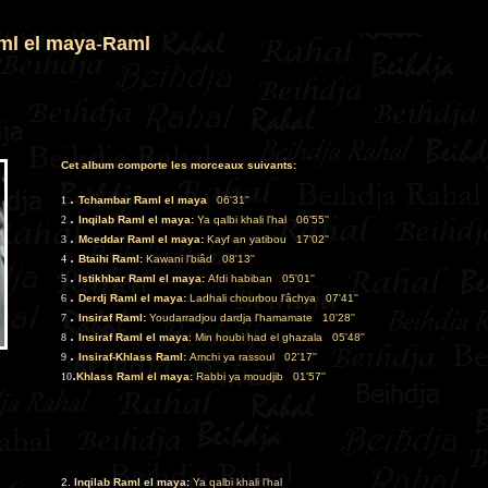
ml el maya
-
Raml
Cet album comporte les morceaux suivants:
.
1
T
chambar Raml el maya
..
06'31''
.
2
Inqilab Raml el may
a:
Ya qalbi khali l'hal
..
06'55''
.
3
Mceddar Raml el maya
:
Kayf an yatibou
..
17'02''
.
4
Btaihi Raml
:
Kawani l'biâd
..
08'13''
.
5
Istikhbar Raml el maya:
Afdi habiban
..
05'01''
.
6
Derdj Raml el maya:
Ladhali chourbou l'âchya
..
07'41''
.
7
Insiraf Raml:
Youdarradjou dardja l'hamamate
..
10'28''
.
8
Insiraf Raml el maya
: Min houbi had el ghazala
..
05'48''
.
9
Insiraf-Khlass Raml
:
Amchi ya rassoul
..
02'17''
.
10
Khlass Raml el maya:
Rabbi ya moudjib
..
01'57
''
2.
Inqilab Raml el may
a:
Ya qalbi khali l'hal