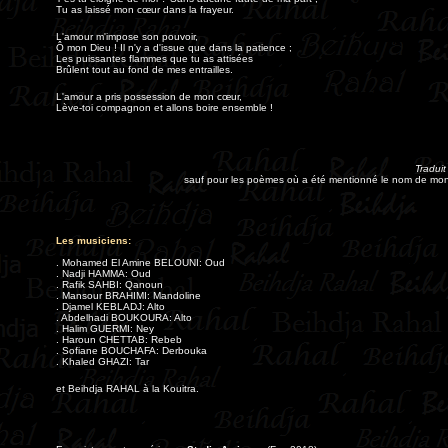
Tu as laissé mon cœur dans la frayeur.
L'amour m'impose son pouvoir,
Ô mon Dieu ! Il n'y a d'issue que dans la patience ;
Les puissantes flammes que tu as attisées
Brûlent tout au fond de mes entrailles.
L'amour a pris possession de mon cœur,
Lève-toi compagnon et allons boire ensemble !
T
raduit
sauf pour les poèmes où a été mentionné le nom de mon 
Les musiciens:
. Mohamed El Amine BELOUNI: Oud
. Nadji HAMMA: Oud
. Rafik SAHBI: Qanoun
. Mansour BRAHIMI: Mandoline
. Djamel KEBLADJ: Alto
. Abdelhadi BOUKOURA: Alto
. Halim GUERMI: Ney
. Haroun CHETTAB: Rebeb
. Sofiane BOUCHAFA: Derbouka
. Khaled GHAZI: Tar
et Beihdja RAHAL à la Kouitra.