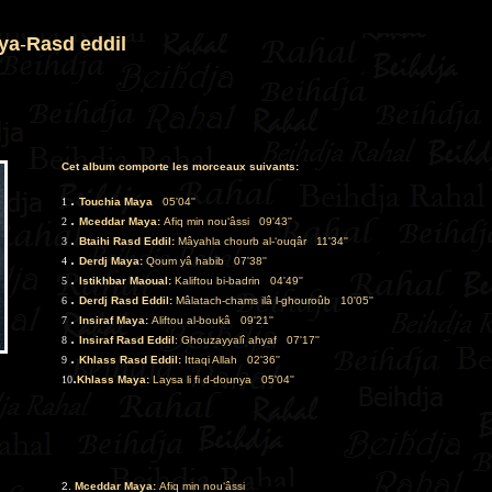
ya
-
Rasd eddil
Cet album comporte les morceaux suivants:
.
1
Touchia Maya
..
05'04''
.
2
Mceddar Maya:
Afiq min nou‘âssi
..
09'43''
.
3
Btaihi Rasd Eddil:
Mâyahla chourb al-‘ouqâr
..
11'34''
.
4
Derdj Maya:
Qoum yâ habib
..
07'38''
.
5
Istikhbar Maoual:
Kaliftou bi-badrin
..
04'49''
.
6
Derdj Rasd Eddil:
Mâlatach-chams ilâ l-ghouroûb
..
10'05''
.
7
Insiraf Maya:
Aliftou al-boukâ
..
09'21''
.
8
Insiraf Rasd Eddil
: Ghouzayyalî ahyaf
..
07'17''
.
9
Khlass Rasd Eddil:
Ittaqi Allah
..
02'36''
.
10
Khlass Maya:
Laysa li fi d-dounya
..
05'04
''
2.
Mceddar Maya:
Afiq min nou‘âssi