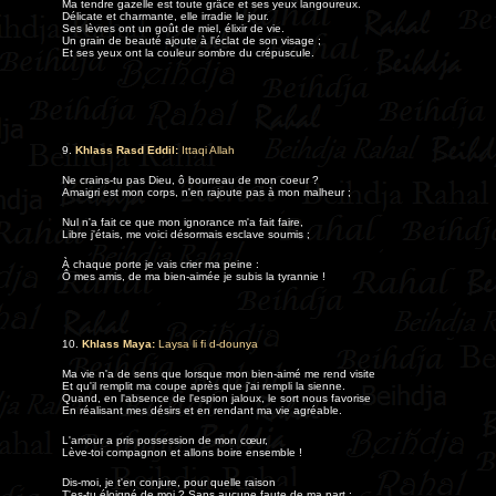
Ma tendre gazelle est toute grâce et ses yeux langoureux.
Délicate et charmante, elle irradie le jour.
Ses lèvres ont un goût de miel, élixir de vie.
Un grain de beauté ajoute à l'éclat de son visage ;
Et ses yeux ont la couleur sombre du crépuscule.
9.
Khlass Rasd Eddil:
Ittaqi Allah
Ne crains-tu pas Dieu, ô bourreau de mon coeur ?
Amaigri est mon corps, n'en rajoute pas à mon malheur ;
Nul n'a fait ce que mon ignorance m'a fait faire,
Libre j'étais, me voici désormais esclave soumis ;
À chaque porte je vais crier ma peine :
Ô mes amis, de ma bien-aimée je subis la tyrannie !
10.
Khlass Maya:
Laysa li fi d-dounya
Ma vie n'a de sens que lorsque mon bien-aimé me rend visite
Et qu'il remplit ma coupe après que j'ai rempli la sienne.
Quand, en l'absence de l'espion jaloux, le sort nous favorise
En réalisant mes désirs et en rendant ma vie agréable.
L'amour a pris possession de mon cœur,
Lève-toi compagnon et allons boire ensemble !
Dis-moi, je t'en conjure, pour quelle raison
T'es-tu éloigné de moi ? Sans aucune faute de ma part ;