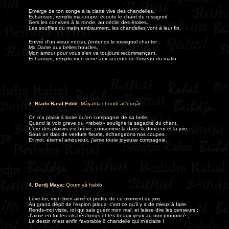
Emerge de ton songe à la clarté vive des chandelles.
Échanson, remplis ma coupe, écoute le chant du rossignol.
Sers les convives à la ronde, au déclin des étoiles.
Les souffles du matin embaument, les chandelles vont à leur fin.
Enivré d'un vieux nectar, j'entends le rossignol chanter :
Ma Dame aux belles boucles,
Mon amour pour vous s'en va toujours recommençant.
Échanson, remplis mon verre aux accents de l'oiseau du matin.
3.
Btaihi Rasd Eddil
:
Mâyahla chourb al-‘ouqâr
On n'a plaisir à boire qu'en compagnie de sa belle,
Quand la voix grave du «rebeb» souligne la sagacité du chant,
L'ère des plaisirs est brève, consomme-la dans la douceur et la joie,
Sous un dais de verdure fleurie, échangeons nos coupes ;
Et moi, éternel amoureux, j'aime toute joyeuse compagnie.
4.
Derdj Maya:
Qoum yâ habib
Lève-toi, mon bien-aimé et profite de ce moment de joie
Au grand dépit de l'espion jaloux: c'est ce qu'il y a de mieux à faire.
Rends-moi visite, toi qui sais guérir mon mal, et laisse dire les censeurs ;
J'aime en toi tes cils très longs et tes beaux yeux au noir prononcé ;
Le destin m'est enfin favorable ô chandelle qui m'éclaire !