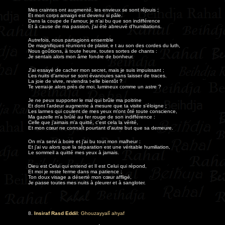
Mes craintes ont augmenté, les envieux se sont réjouis ;
Et mon corps amaigri est devenu si pâle.
Dans la coupe de l'amour, je n'ai bu que son indifférence
Et à cause de ma passion, j'ai été abreuvé d'humiliations.
Autrefois, nous partagions ensemble
De magnifiques réunions de plaisir, e t au son des cordes du luth,
Nous goûtions, à toute heure, toutes sortes de chants :
Je sentais alors mon âme fondre de bonheur.
J'ai essayé de cacher mon secret, mais je suis impuissant ;
Les nuits d'amour se sont évanouies sans laisser de traces.
La joie de vivre, reviendra t-elle bientôt ?
Te verrai-je alors près de moi, lumineux comme un astre ?
Je ne peux supporter le mal qui brûle ma poitrine
Et dont l'ardeur augmente à mesure que ta visite s'éloigne ;
Les larmes qui coulent de mes yeux m'ont ôté toute conscience,
Ma gazelle m'a brûlé au fer rouge de son indifférence :
Celle que j'aimais m'a quitté, c'est cela la vérité,
Et mon cœur ne connaît pourtant d'autre but que sa demeure.
On m'a servi à boire et j'ai bu tout mon malheur :
Et j'ai vu alors que la séparation est une véritable humiliation,
Le sommeil a quitté mes yeux à jamais.
Dieu est Celui qui entend et Il est Celui qui répond,
Et moi je reste ferme dans ma patience ;
Ton doux visage a déserté mon cœur affligé,
Je passe toutes mes nuits à pleurer et à sangloter.
8.
Insiraf Rasd Eddil
: Ghouzayyalî ahyaf