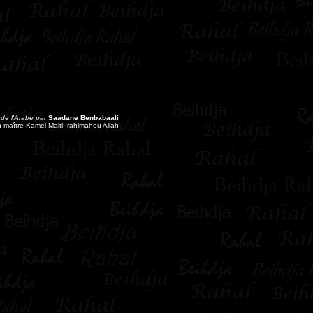
 de l'Arabe par
Saadane Benbabaali
maître Kamel Malti, rahimahou Allah