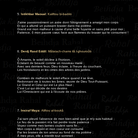
5.
Istikhbar Maoual:
Kaliftou bi-badrin
J'aime passionnément un astre dont l'éloignement a amaigri mon corps
Et qui a allumé un puissant brasier dans ma poitrine.
Grand est mon malheur à cause d'une belle fuyante et sans pitié pour moi ;
Patience, ô mon pauvre cœur, face aux flammes du brasier qui te consument !
6.
Derdj Rasd Eddil:
Mâlatach-chams ilâ l-ghouroûb
Ô Amants, le soleil décline à l'horizon,
Éclatant de beauté comme un nouveau marié ;
Avec ses derniers feux, Dieu éclaire, à l'heure du couchant,
Les frondaisons et les cimes des arbres des jardins.
Combien de malheurs le soleil efface quand il se lève,
Redonnant vie à toutes les âmes; œuvre de Dieu Tout-Puissant,
Le Grand et Celui qui est Le plus Haut ;
C'est Lui qui décide de nos destins
Lui l'Omniscient qui est à l'écoute de nos prières.
7.
Insiraf Maya:
Aliftou al-boukâ
J'ai tant pleuré l'absence de mon bien-aimé que je m'y suis habitué ;
Le feu de la passion m'a fait perdre toute patience :
Voyez comme mes larmes coulent sans fin ;
Mon corps a dépéri et mon coeur est consumé
Par les braises de ton amour au fond de ma poitrine ;
À mes yeux, elle a interdit tout sommeil ;