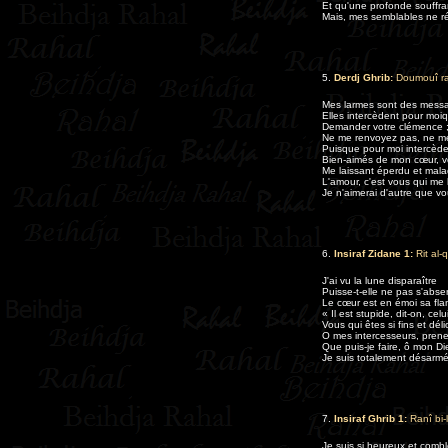
Et qu'une profonde souffra
Mais, mes semblables ne rév
5.
Derdj Ghrib:
Doumouî ra
Mes larmes sont des mess
Elles intercèdent pour moiq
Demander votre clémence 
Ne me renvoyez pas, ne m
Puisque pour moi intercèd
Bien-aimés de mon cœur, vo
Me laissant éperdu et mal
L'amour, c'est vous qui me 
Je n'aimerai d'autre que v
6.
Insiraf Zidane 1:
Rit al
J'ai vu la lune disparaître
Puisse-t-elle ne pas s'abse
Le cœur est en émoi sa fla
« Il est stupide, dit-on, cel
Vous qui êtes si fins et déli
O mes intercesseurs, prenez
Que puis-je faire, ô mon Di
Je suis totalement désarm
7.
Insiraf Ghrib 1:
Ranî bi-
Je suis si heureux et comblé