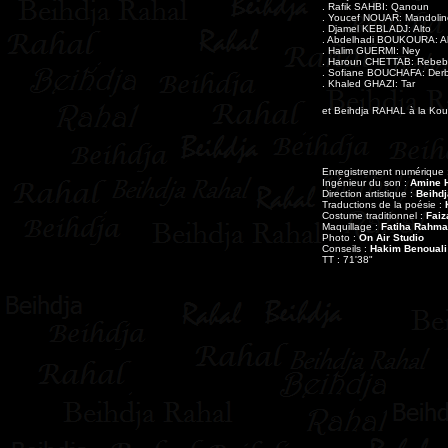
. Rafik SAHBI: Qanoun
. Youcef NOUAR: Mandolin
. Djamel KEBLADJ: Alto
. Abdelhadi BOUKOURA: Al
. Halim GUERMI: Ney
. Haroun CHETTAB: Rebeb
. Sofiane BOUCHAFA: Der
. Khaled GHAZI: Tar
et Beihdja RAHAL à la Koui
Enregistrement numérique 
Ingénieur du son :
Amine 
Direction artistique :
Beihdj
Traductions de la poésie :
Costume traditionnel :
Faiz
Maquillage :
Fatiha Rahma
Photo :
On Air Studio
Conseils :
Hakim Benouali
TT : 71'38"