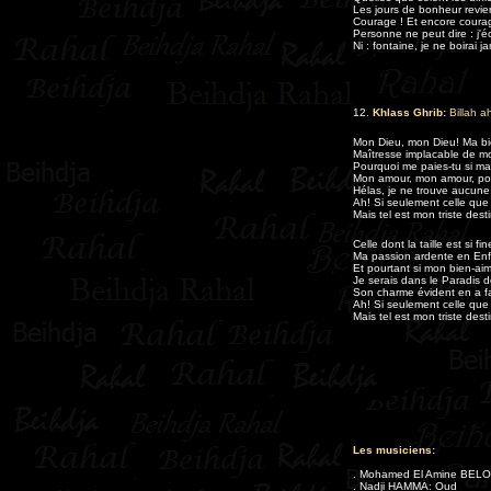
Les jours de bonheur revi
Courage ! Et encore courag
Personne ne peut dire : j'
Ni : fontaine, je ne boirai 
12.
Khlass Ghrib:
Billah 
Mon Dieu, mon Dieu! Ma bi
Maîtresse implacable de mo
Pourquoi me paies-tu si mal
Mon amour, mon amour, pou
Hélas, je ne trouve aucun
Ah! Si seulement celle que 
Mais tel est mon triste de
Celle dont la taille est si f
Ma passion ardente en Enfe
Et pourtant si mon bien-ai
Je serais dans le Paradis d
Son charme évident en a fai
Ah! Si seulement celle que 
Mais tel est mon triste des
Les musiciens:
. Mohamed El Amine BELO
. Nadji HAMMA: Oud