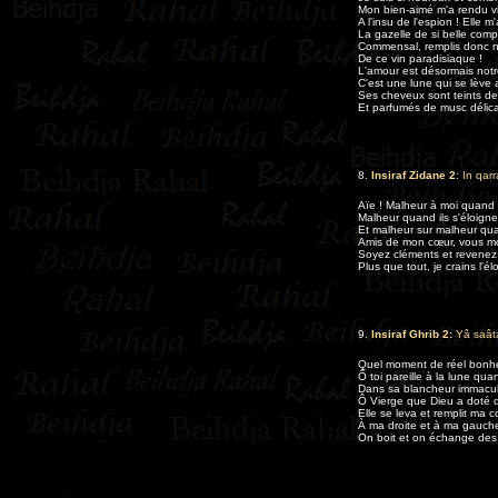
Mon bien-aimé m'a rendu vi
A l'insu de l'espion ! Elle m
La gazelle de si belle comp
Commensal, remplis donc 
De ce vin paradisiaque !
L'amour est désormais notr
C'est une lune qui se lève
Ses cheveux sont teints d
Et parfumés de musc délica
8.
Insiraf Zidane 2
: In qar
Aïe ! Malheur à moi quand 
Malheur quand ils s'éloigne
Et malheur sur malheur quan
Amis de mon cœur, vous m
Soyez cléments et revenez
Plus que tout, je crains l'é
9.
Insiraf Ghrib 2:
Yâ saât
Quel moment de réel bonhe
Ô toi pareille à la lune quan
Dans sa blancheur immacu
Ô Vierge que Dieu a doté d
Elle se leva et remplit ma 
À ma droite et à ma gauch
On boit et on échange des 