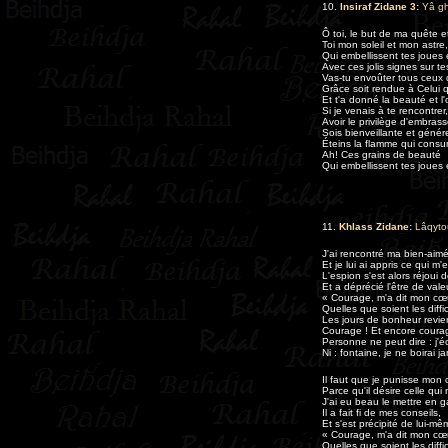
10.
Insiraf Zidane 3:
Yâ gh
Ô toi, le but de ma quête et
Toi mon soleil et mon astr
Qui embellissent tes joues 
Avec ces jolis signes sur te
Vas-tu envoûter tous ceux q
Grâce soit rendue à Celui q
Et t'a donné la beauté et l'o
Si je venais à te rencontrer,
Avoir le privilège d'embrasse
Sois bienveillante et géné
Éteins la flamme qui cons
Ah! Ces grains de beauté
Qui embellissent tes joues 
11.
Khlass Zidane:
Lâqyto
J'ai rencontré ma bien-aim
Et je lui ai appris ce qui m'e
L'espion s'est alors réjoui
Et a déprécié l'être de vale
« Courage, m'a dit mon cœu
Quelles que soient les diffi
Les jours de bonheur revi
Courage ! Et encore courag
Personne ne peut dire : j'
Ni : fontaine, je ne boirai 
Il faut que je punisse mon
Parce qu'il désire celle qui 
J'ai eu beau le mettre en g
Il a fait fi de mes conseils,
Et s'est précipité de lui-m
« Courage, m'a dit mon cœu
Quelles que soient les diffi