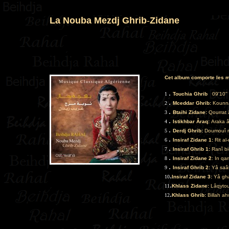
La Nouba Mezdj Ghrib
-
Zidane
Cet album comporte les m
.
1
Touchia Ghrib
..
09'10''
.
2
Mceddar Ghrib:
Kounna
.
3
Btaihi Zidane:
Qourrat 
.
4
Istikhbar
Âraq
:
Araka â
.
5
Derdj Ghrib:
Doumouî r
.
6
Insiraf Zidane 1:
Rit a
.
7
Insiraf Ghrib 1:
Ranî bi
.
8
Insiraf Zidane 2
: In qa
.
9
Insiraf Ghrib 2:
Yâ saâ
.
10
Insiraf Zidane 3:
Yâ gh
.
11
Khlass Zidane:
Lâqytou
.
12
Khlass Ghrib:
Billah a