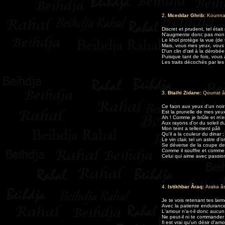
2.
Mceddar Ghrib:
Kounna 
Discret et prudent, tel était
N'augmente donc pas mon t
Le khol protège la vue (de 
Mais, vous mes yeux, vous
D'un clin d'œil à la dérobée
Puisque tant de fois, vous 
Les traits décochés par les
3.
Btaihi Zidane:
Qourrat â
Ce faon aux yeux d'un noi
Est la prunelle de mes yeux
Ah ! Comme je brûle et m'
Aux rayons d'or du soleil du
Mon teint a tellement pâli
Qu'il a la couleur du dinar ;
Le vin clair, tel un astre d'or
Se déverse de la coupe de c
Comme il souffre et comme 
Celui qui aime avec passio
4.
Istikhbar
Âraq
:
Araka âs
Je te vois retenant tes larm
Avec la patiente endurance
L'amour n'a-t-il donc aucun 
Ne peut-il ni te commander n
Il est vrai qu'un désir d'am