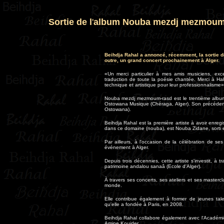
Sortie de l
'
album Nouba mezdj mezmou
Beihdja Rahal a annoncé, récemment, la sortie
outre, un grand concert prochainement à Alger.
«Un merci particulier à mes amis musiciens, exc
traduction de toute la poésie chantée. Merci à Ha
technique et artistique pour leur professionnalisme»
Nouba mezdj mezmoum-rasd est le trentième album 
Ostowana Musique (Chéraga, Alger). Son précédent 
Ostowana).
Beihdja Rahal est la première artiste à avoir enr
dans ce domaine (nouba), est Nouba Zidane, sorti 
Par ailleurs, à l'occasion de la célébration de se
événement à Alger.
Depuis trois décennies, cette artiste s'investit, à 
patrimoine andalou sanaâ (Ecole d'Alger).
À travers ses concerts, ses ateliers et ses mastercl
monde.
Elle contribue également à former de jeunes tal
qu'elle a fondée à Paris, en 2008.
Beihdja Rahal collabore également avec l'Académi
Amine Kouider
.