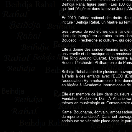
Beihdja Rahal figure parmi «Les 100 qui 
qui font l'Algérie» dans la revue Jeune Af
En 2019, l'office national des droits d'a
intitulé "Beihdja Rahal, un Maître au fém
Ses travaux de recherches dans l'ancien
dont elle interprétera certains textes da
Boucebci «recherche et culture», qui déce
Elle a donné des concert-fusions avec d
universelle et de musique de la renaissa
The Ring Around Quartet, L'orchestre a
Rouen, L'orchestre Philharmonie de Paris
Beihdja Rahal a coédité plusieurs ouvrag
à Paris à des enfants avec l'ELCO (Ense
l'association Rythmeharmonie. Elle donn
en Algérie à l'Academie Internationale de
Elle est membre de jury dans plusieurs co
Fondation Abdelkrim Dali. À Alhane wa 
thèses en musicologie au Conservatoire 
Kamel Bouchama, écrivain, ambassadeur et 
du répertoire andalou". Dans cet ouvrag
andalouse sa véritable place dans le patri