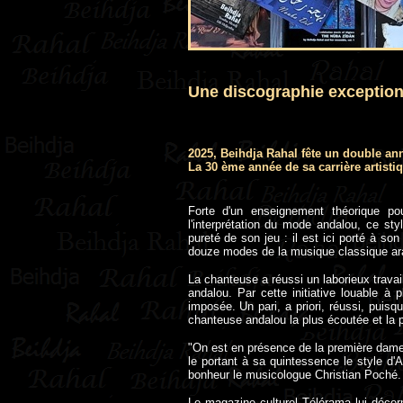
U
ne discographie exception
2025, Beihdja Rahal fête un double anni
La 30 ème année de sa carrière artisti
Forte d'un enseignement théorique po
l'interprétation du mode andalou, ce sty
pureté de son jeu : il est ici porté à so
douze modes de la musique classique arab
La chanteuse a réussi un laborieux travai
andalou. Par cette initiative louable à 
imposée. Un pari, a priori, réussi, puisq
chanteuse andalou la plus écoutée et la 
"On est en présence de la première dame s
le portant à sa quintessence le style d'A
bonheur le musicologue Christian Poché.
Le magazine culturel Télérama lui déce